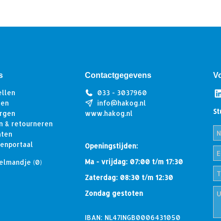
s
Contactgegevens
V
ellen
033 - 3037960
len
info@hakog.nl
St
rgen
www.hakog.nl
n & retourneren
hten
tenportaal
Openingstijden:
Ma - vrijdag: 07:00 t/m 17:30
elmandje
(0)
Zaterdag: 08:30 t/m 12:30
Zondag gestoten
IBAN: NL47INGB0006431050