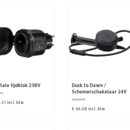
itale tijdklok 230V
Dusk to Dawn /
Schemerschakelaar 24V
60
35000101
,51
incl. btw
€
46,50
incl. btw