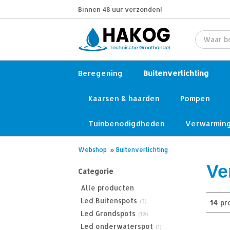
Binnen 48 uur verzonden!
Beregening
Buitenverlichting
Kaarsen & haarden
Pompen
Tuinbenodigdheden
Verwarmin
Webshop
»
Buitenverlichting
Ve
Categorie
Alle producten
Led Buitenspots
(3)
14
pr
Led Grondspots
(10)
Led onderwaterspot
(1)