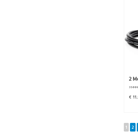
2 M
35000
€
11
1
2