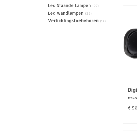
Led Staande Lampen
(27)
Led wandlampen
(25)
Verlichtingstoebehoren
(14)
Dig
12948
€
50