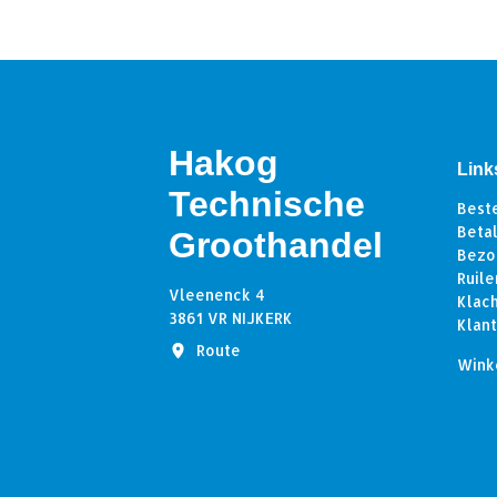
Hakog
Link
Technische
Best
Beta
Groothandel
Bezo
Ruile
Vleenenck 4
Klac
3861 VR NIJKERK
Klan
Route
Wink