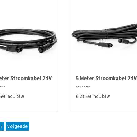
eter Stroomkabel 24V
5 Meter Stroomkabel 24
112
35000113
,50
incl. btw
€
23,50
incl. btw
3
Volgende