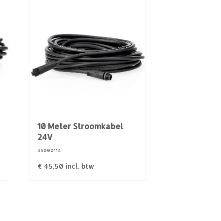
V
10 Meter Stroomkabel
24V
35000114
€
45,50
incl. btw