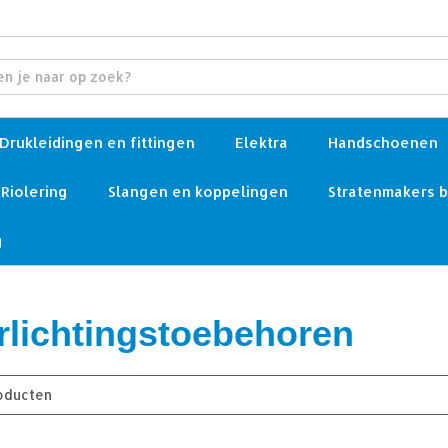
Drukleidingen en fittingen
Elektra
Handschoenen
Riolering
Slangen en koppelingen
Stratenmakers 
g
rlichtingstoebehoren
oducten