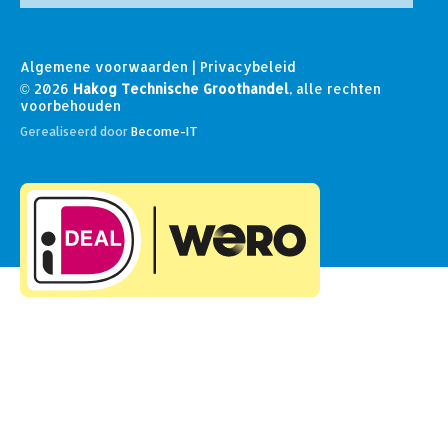
Algemene voorwaarden
|
Privacybeleid
© 2026
Hakog Technische Groothandel
, alle rechten
voorbehouden
Gerealiseerd door
Become-IT