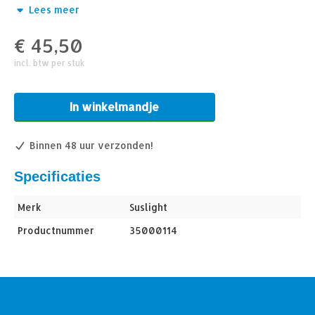
Lees meer
Specificaties
€
45,50
Stroomkabel
Toepassing
incl. btw per stuk
24V
Spanning
IP68
IP Rating
In winkelmandje
10 meter
Lengte
Binnen 48 uur verzonden!
Specificaties
Merk
Suslight
Productnummer
35000114