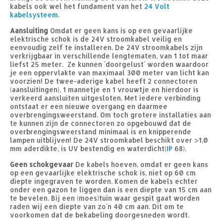
kabels ook wel het fundament van het
24 Volt
kabelsysteem
.
Aansluiting
Omdat er geen kans is op een gevaarlijke
elektrische schok is de 24V stroomkabel veilig en
eenvoudig zelf te installeren. De 24V stroomkabels zijn
verkrijgbaar in verschillende lengtematen, van 1 tot maar
liefst 25 meter. Ze kunnen `doorgelust` worden waardoor
je een oppervlakte van maximaal 300 meter van licht kan
voorzien! De twee-aderige kabel heeft 2 connectoren
(aansluitingen), 1 mannetje en 1 vrouwtje en hierdoor is
verkeerd aansluiten uitgesloten. Met iedere verbinding
ontstaat er een nieuwe overgang en daarmee
overbrengingsweerstand. Om toch grotere installaties aan
te kunnen zijn de connectoren zo opgebouwd dat de
overbrengingsweerstand minimaal is en knipperende
lampen uitblijven! De 24V stroomkabel beschikt over >1,0
mm aderdikte, is UV bestendig en waterdicht(
IP
68).
Geen schokgevaar
De kabels hoeven, omdat er geen kans
op een gevaarlijke elektrische schok is, niet op 60 cm
diepte ingegraven te worden. Komen de kabels echter
onder een gazon te liggen dan is een diepte van 15 cm aan
te bevelen. Bij een (moes)tuin waar gespit gaat worden
raden wij een diepte van zo`n 40 cm aan. Dit om te
voorkomen dat de bekabeling doorgesneden wordt.