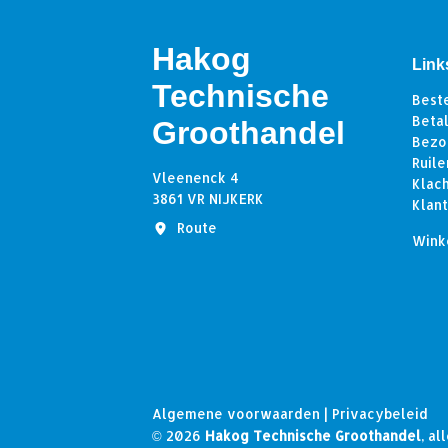
Hakog
Link
Technische
Best
Beta
Groothandel
Bezo
Ruile
Vleenenck 4
Klac
3861 VR NIJKERK
Klan
Route
Wink
Algemene voorwaarden
|
Privacybeleid
© 2026
Hakog Technische Groothandel
, a