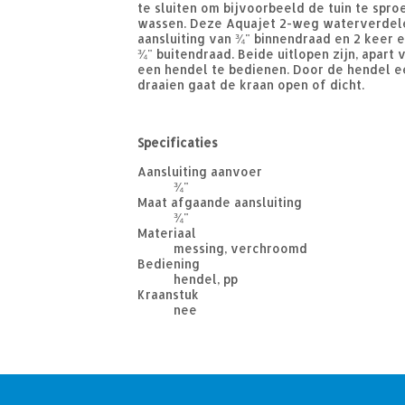
te sluiten om bijvoorbeeld de tuin te spro
wassen. Deze Aquajet 2-weg waterverdel
aansluiting van ¾" binnendraad en 2 keer 
¾" buitendraad. Beide uitlopen zijn, apart 
een hendel te bedienen. Door de hendel e
draaien gaat de kraan open of dicht.
Specificaties
Aansluiting aanvoer
¾"
Maat afgaande aansluiting
¾"
Materiaal
messing, verchroomd
Bediening
hendel, pp
Kraanstuk
nee