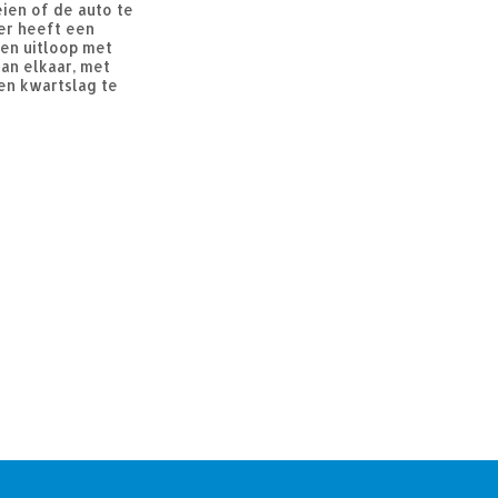
eien of de auto te
er heeft een
een uitloop met
van elkaar, met
en kwartslag te