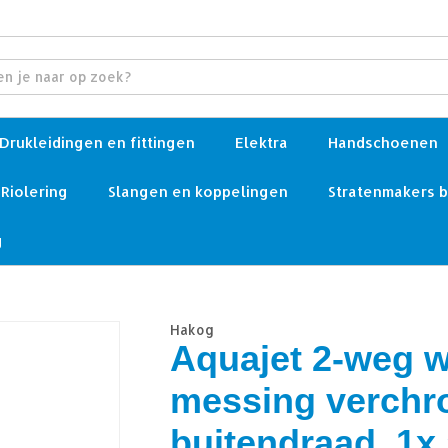
Drukleidingen en fittingen
Elektra
Handschoenen
Riolering
Slangen en koppelingen
Stratenmakers 
g
Hakog
Aquajet 2-weg w
messing verchr
buitendraad, 1x