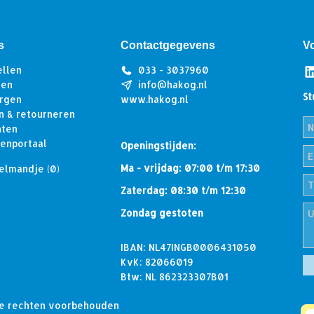
s
Contactgegevens
V
ellen
033 - 3037960
len
info@hakog.nl
St
rgen
www.hakog.nl
n & retourneren
hten
tenportaal
Openingstijden:
Ma - vrijdag: 07:00 t/m 17:30
elmandje
(0)
Zaterdag: 08:30 t/m 12:30
Zondag gestoten
IBAN: NL47INGB0006431050
KvK: 82066019
Btw: NL 862323307B01
lle rechten voorbehouden