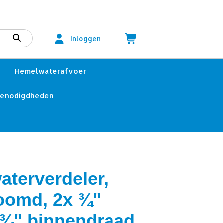
Inloggen
Hemelwaterafvoer
benodigdheden
aterverdeler,
oomd, 2x ¾"
 ¾" binnendraad