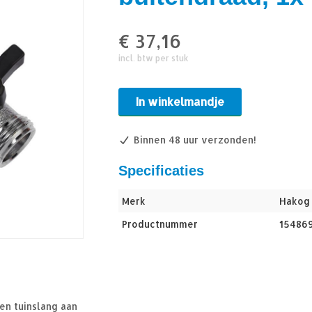
€
37,16
incl. btw per stuk
In winkelmandje
Binnen 48 uur verzonden!
Specificaties
Merk
Hakog
Productnummer
15486
en tuinslang aan