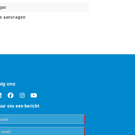
(pa)
e aanvragen
olg ons
uur ons een bericht