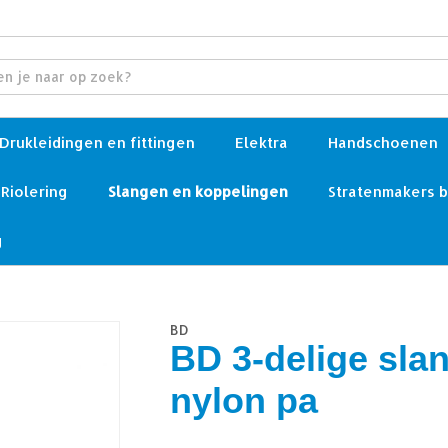
Drukleidingen en fittingen
Elektra
Handschoenen
Riolering
Slangen en koppelingen
Stratenmakers 
g
BD
BD 3-delige sla
nylon pa