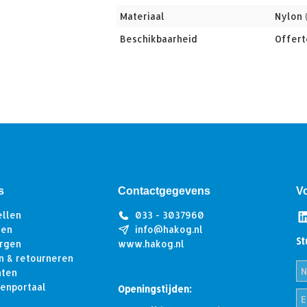
Materiaal
Nylon 
Beschikbaarheid
Offert
s
Contactgegevens
V
ellen
033 - 3037960
len
info@hakog.nl
St
rgen
www.hakog.nl
n & retourneren
hten
tenportaal
Openingstijden: