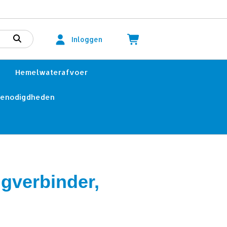
Inloggen
Hemelwaterafvoer
benodigdheden
ngverbinder,