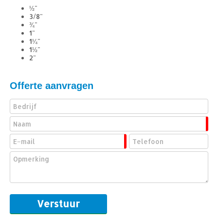
½"
3/8"
¾"
1"
1¼"
1½"
2"
Offerte aanvragen