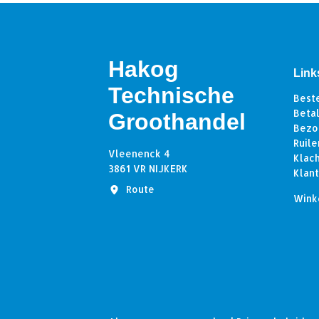
Hakog
Link
Technische
Best
Beta
Groothandel
Bezo
Ruile
Vleenenck 4
Klac
3861 VR NIJKERK
Klan
Route
Wink