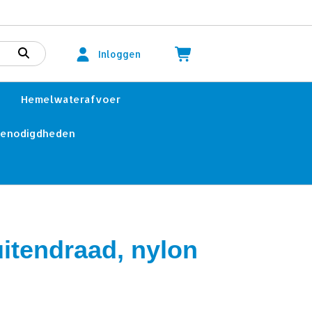
Inloggen
Hemelwaterafvoer
benodigdheden
uitendraad, nylon