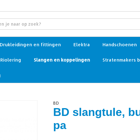
Drukleidingen en fittingen
Elektra
Handschoenen
Riolering
Slangen en koppelingen
Stratenmakers 
g
BD
BD slangtule, b
pa