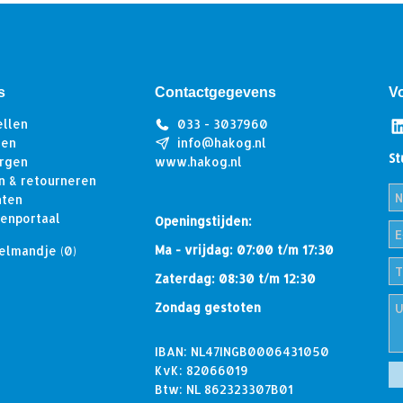
s
Contactgegevens
V
ellen
033 - 3037960
len
info@hakog.nl
St
rgen
www.hakog.nl
n & retourneren
hten
tenportaal
Openingstijden:
Ma - vrijdag: 07:00 t/m 17:30
elmandje
(0)
Zaterdag: 08:30 t/m 12:30
Zondag gestoten
IBAN: NL47INGB0006431050
KvK: 82066019
Btw: NL 862323307B01