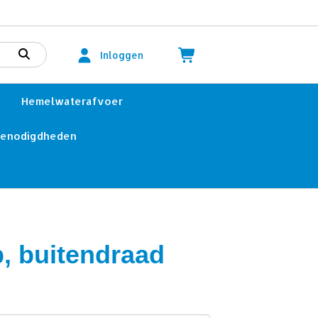
Inloggen
Hemelwaterafvoer
benodigdheden
p, buitendraad