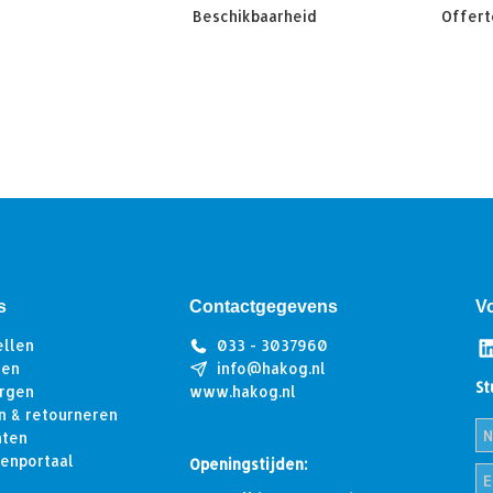
Beschikbaarheid
Offert
s
Contactgegevens
V
ellen
033 - 3037960
len
info@hakog.nl
St
rgen
www.hakog.nl
n & retourneren
hten
tenportaal
Openingstijden: