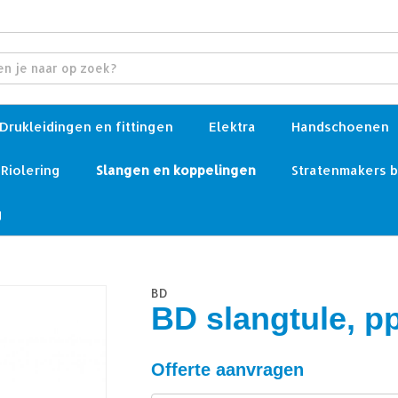
Drukleidingen en fittingen
Elektra
Handschoenen
Riolering
Slangen en koppelingen
Stratenmakers 
g
BD
BD slangtule, p
Offerte aanvragen