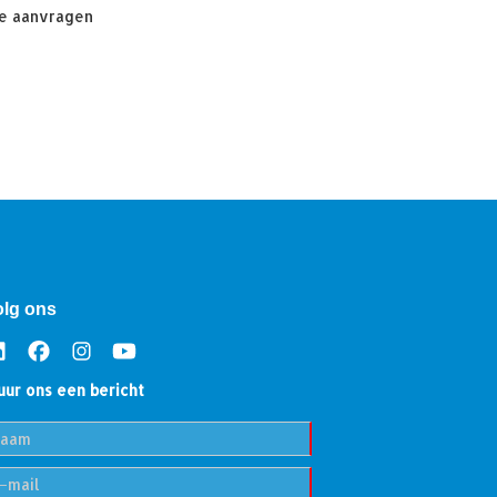
e aanvragen
olg ons
uur ons een bericht