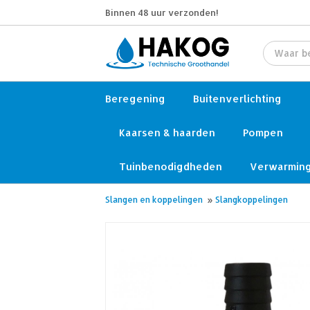
Binnen 48 uur verzonden!
Beregening
Buitenverlichting
Kaarsen & haarden
Pompen
Tuinbenodigdheden
Verwarmin
Slangen en koppelingen
»
Slangkoppelingen