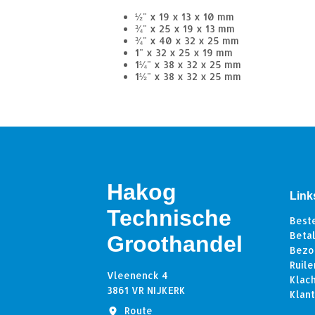
½" x 19 x 13 x 10 mm
¾" x 25 x 19 x 13 mm
¾" x 40 x 32 x 25 mm
1" x 32 x 25 x 19 mm
1¼" x 38 x 32 x 25 mm
1½" x 38 x 32 x 25 mm
Hakog
Link
Technische
Best
Beta
Groothandel
Bezo
Ruile
Vleenenck 4
Klac
3861 VR NIJKERK
Klan
Route