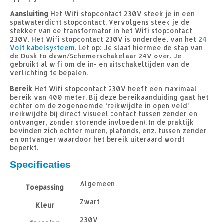
Aansluiting
Het Wifi stopcontact 230V steek je in een
spatwaterdicht stopcontact. Vervolgens steek je de
stekker van de transformator in het Wifi stopcontact
230V. Het Wifi stopcontact 230V is onderdeel van het
24
Volt kabelsysteem
. Let op: Je slaat hiermee de stap van
de Dusk to dawn/Schemerschakelaar 24V over. Je
gebruikt al wifi om de in- en uitschakeltijden van de
verlichting te bepalen.
Bereik
Het Wifi stopcontact 230V heeft een maximaal
bereik van 400 meter. Bij deze bereikaanduiding gaat het
echter om de zogenoemde ‘reikwijdte in open veld’
(reikwijdte bij direct visueel contact tussen zender en
ontvanger, zonder storende invloeden). In de praktijk
bevinden zich echter muren, plafonds, enz. tussen zender
en ontvanger waardoor het bereik uiteraard wordt
beperkt.
Specificaties
Algemeen
Toepassing
Zwart
Kleur
230V