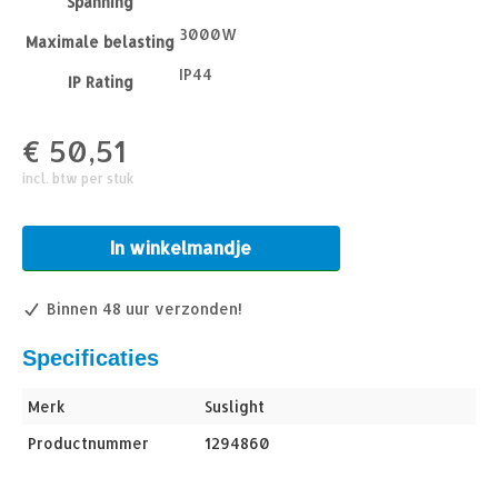
Spanning
3000W
Maximale belasting
IP44
IP Rating
€
50,51
incl. btw per stuk
In winkelmandje
Binnen 48 uur verzonden!
Specificaties
Merk
Suslight
Productnummer
1294860