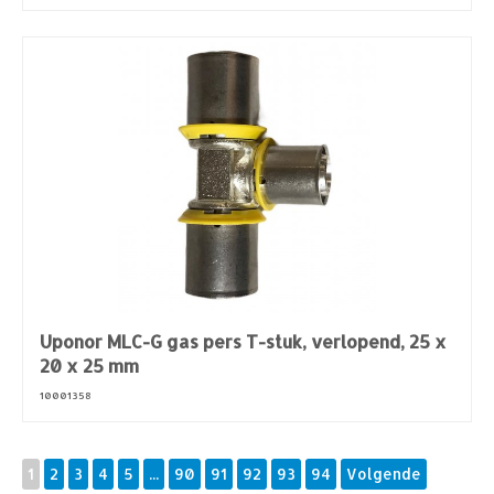
Uponor MLC-G gas pers T-stuk, verlopend, 25 x
20 x 25 mm
10001358
1
2
3
4
5
...
90
91
92
93
94
Volgende