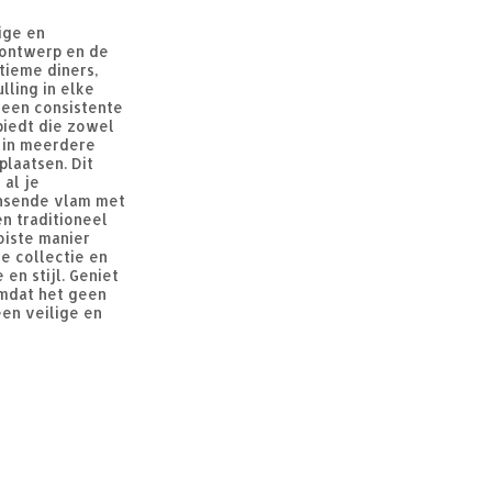
ige en
 ontwerp en de
tieme diners,
lling in elke
 een consistente
biedt die zowel
r in meerdere
plaatsen. Dit
al je
ansende vlam met
en traditioneel
oiste manier
je collectie en
en stijl. Geniet
mdat het geen
een veilige en