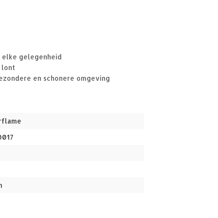
r elke gelegenheid
 lont
 gezondere en schonere omgeving
rflame
0017
m