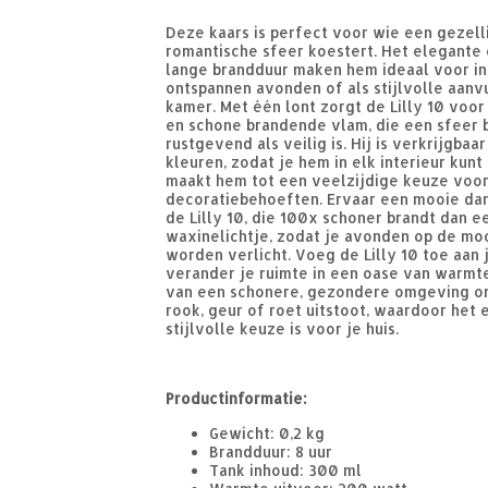
Deze kaars is perfect voor wie een gezell
romantische sfeer koestert. Het elegante
lange brandduur maken hem ideaal voor in
ontspannen avonden of als stijlvolle aanvu
kamer. Met één lont zorgt de Lilly 10 voor
en schone brandende vlam, die een sfeer 
rustgevend als veilig is. Hij is verkrijgbaa
kleuren, zodat je hem in elk interieur kunt 
maakt hem tot een veelzijdige keuze voor 
decoratiebehoeften. Ervaar een mooie d
de Lilly 10, die 100x schoner brandt dan e
waxinelichtje, zodat je avonden op de mo
worden verlicht. Voeg de Lilly 10 toe aan 
verander je ruimte in een oase van warmte 
van een schonere, gezondere omgeving o
rook, geur of roet uitstoot, waardoor het 
stijlvolle keuze is voor je huis.
Productinformatie:
Gewicht: 0,2 kg
Brandduur: 8 uur
Tank inhoud: 300 ml