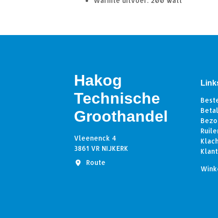
Warmte uitvoer: 200 watt
Hakog
Link
Technische
Best
Beta
Groothandel
Bezo
Ruile
Vleenenck 4
Klac
3861 VR NIJKERK
Klan
Route
Wink