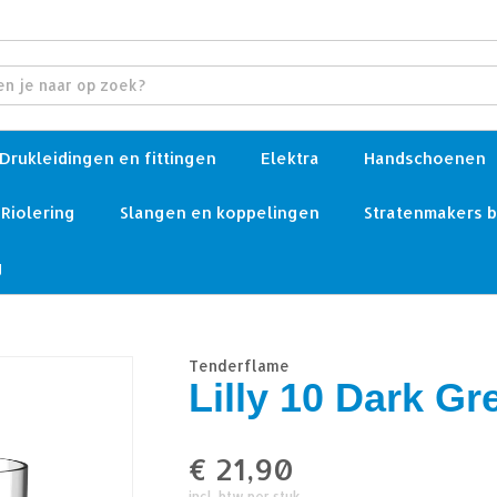
Drukleidingen en fittingen
Elektra
Handschoenen
Riolering
Slangen en koppelingen
Stratenmakers 
g
Tenderflame
Lilly 10 Dark Gr
€
21,90
incl. btw per stuk