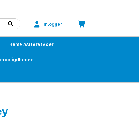
Inloggen
Hemelwaterafvoer
benodigdheden
ey