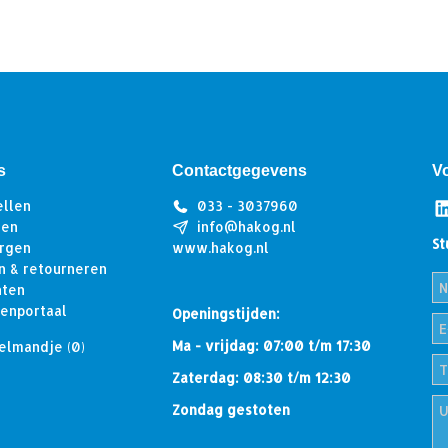
s
Contactgegevens
V
ellen
033 - 3037960
len
info@hakog.nl
St
rgen
www.hakog.nl
n & retourneren
hten
tenportaal
Openingstijden:
Ma - vrijdag: 07:00 t/m 17:30
elmandje
(0)
Zaterdag: 08:30 t/m 12:30
Zondag gestoten