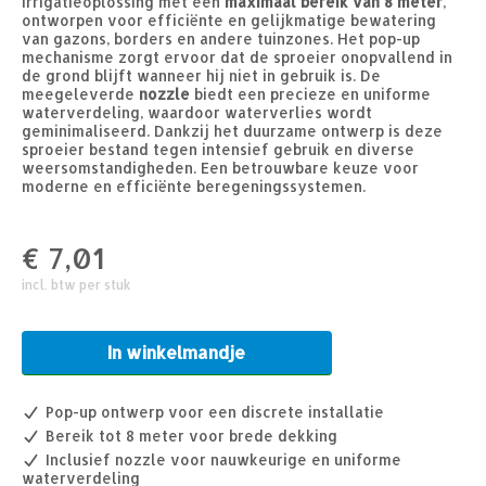
irrigatieoplossing met een
maximaal bereik van 8 meter
,
ontworpen voor efficiënte en gelijkmatige bewatering
van gazons, borders en andere tuinzones. Het pop-up
mechanisme zorgt ervoor dat de sproeier onopvallend in
de grond blijft wanneer hij niet in gebruik is. De
meegeleverde
nozzle
biedt een precieze en uniforme
waterverdeling, waardoor waterverlies wordt
geminimaliseerd. Dankzij het duurzame ontwerp is deze
sproeier bestand tegen intensief gebruik en diverse
weersomstandigheden. Een betrouwbare keuze voor
moderne en efficiënte beregeningssystemen.
€
7,01
incl. btw per stuk
In winkelmandje
Pop-up ontwerp voor een discrete installatie
Bereik tot 8 meter voor brede dekking
Inclusief nozzle voor nauwkeurige en uniforme
waterverdeling