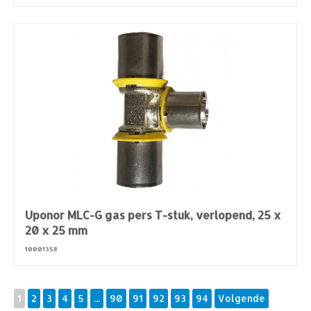
Uponor MLC-G gas pers T-stuk, verlopend, 25 x
20 x 25 mm
10001358
1
2
3
4
5
...
90
91
92
93
94
Volgende