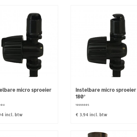
telbare micro sproeier
Instelbare micro sproeier
180°
004
1000005
94
incl. btw
€
3,94
incl. btw