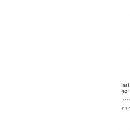
Ins
90°
1000
€
3,