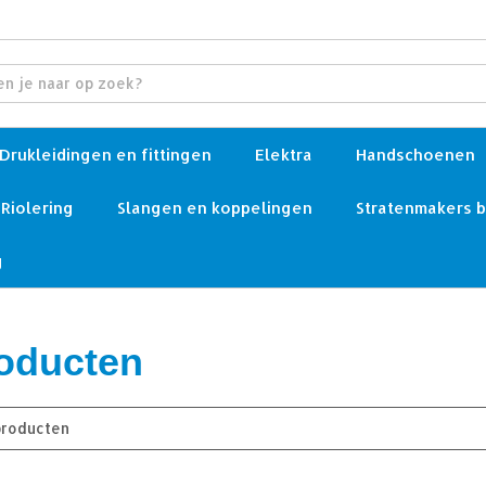
Drukleidingen en fittingen
Elektra
Handschoenen
Riolering
Slangen en koppelingen
Stratenmakers 
g
oducten
producten