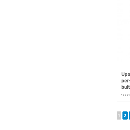
Upo
per
bui
10001
1
2