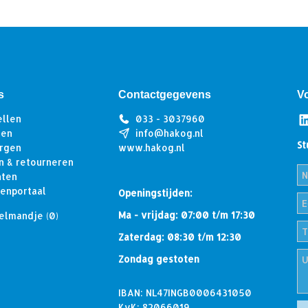
s
Contactgegevens
V
ellen
033 - 3037960
len
info@hakog.nl
St
rgen
www.hakog.nl
n & retourneren
hten
tenportaal
Openingstijden:
Ma - vrijdag: 07:00 t/m 17:30
elmandje
(0)
Zaterdag: 08:30 t/m 12:30
Zondag gestoten
IBAN: NL47INGB0006431050
KvK: 82066019