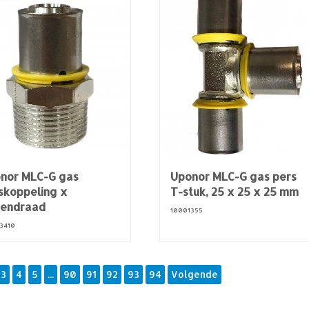
nor MLC-G gas
Uponor MLC-G gas pers
skoppeling x
T-stuk, 25 x 25 x 25 mm
tendraad
10001355
3410
3
4
5
...
90
91
92
93
94
Volgende