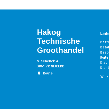
Hakog
Link
Technische
Best
Beta
Groothandel
Bezo
Ruile
Vleenenck 4
Klac
3861 VR NIJKERK
Klan
Route
Wink