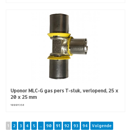
Uponor MLC-G gas pers T-stuk, verlopend, 25 x
20 x 25 mm
10001358
1
2
3
4
5
...
90
91
92
93
94
Volgende