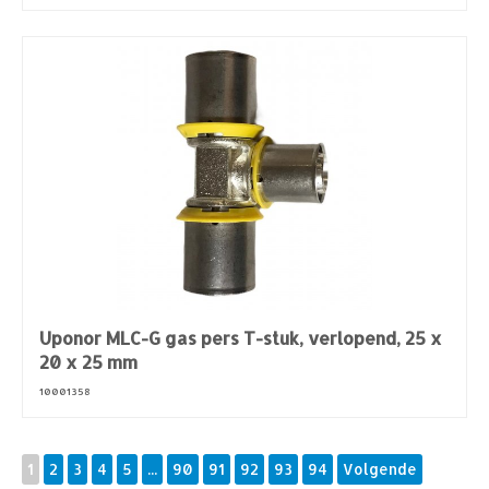
Uponor MLC-G gas pers T-stuk, verlopend, 25 x
20 x 25 mm
10001358
1
2
3
4
5
...
90
91
92
93
94
Volgende