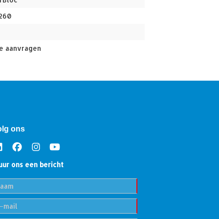
260
e aanvragen
olg ons
uur ons een bericht