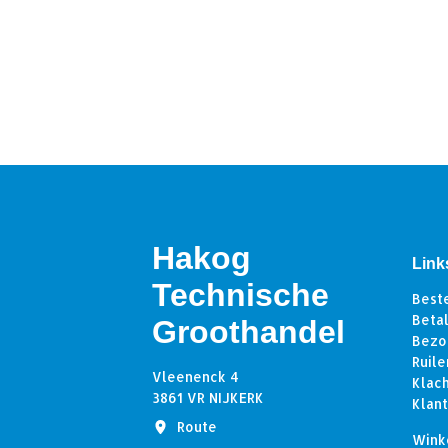
Hakog
Link
Technische
Best
Beta
Groothandel
Bezo
Ruile
Vleenenck 4
Klac
3861 VR NIJKERK
Klan
Route
Wink