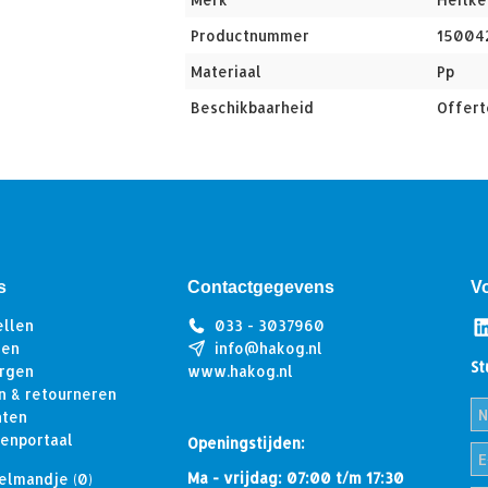
Productnummer
15004
Materiaal
Pp
Beschikbaarheid
Offert
s
Contactgegevens
V
ellen
033 - 3037960
len
info@hakog.nl
St
rgen
www.hakog.nl
n & retourneren
hten
tenportaal
Openingstijden:
Ma - vrijdag: 07:00 t/m 17:30
elmandje
(0)