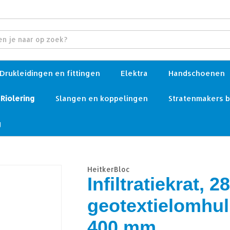
Drukleidingen en fittingen
Elektra
Handschoenen
Riolering
Slangen en koppelingen
Stratenmakers 
g
HeitkerBloc
Infiltratiekrat, 28
geotextielomhull
400 mm