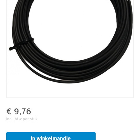
€
9,76
incl. btw per stuk
In winkelmandje