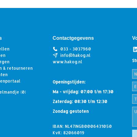
s
Contactgegevens
V
ellen
033 - 3037960
len
info@hakog.nl
St
rgen
www.hakog.nl
n & retourneren
hten
tenportaal
Openingstijden:
Ma - vrijdag: 07:00 t/m 17:30
elmandje
(0)
Zaterdag: 08:30 t/m 12:30
Zondag gestoten
IBAN: NL47INGB0006431050
KvK: 82066019