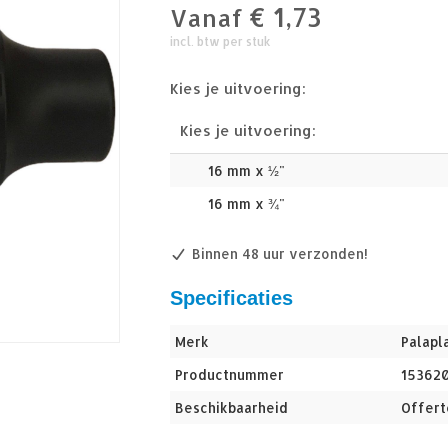
€
1,73
Vanaf
incl. btw per stuk
Kies je uitvoering:
Kies je uitvoering:
16 mm x ½"
16 mm x ¾"
Binnen 48 uur verzonden!
Specificaties
Merk
Palapl
Productnummer
15362
Beschikbaarheid
Offert