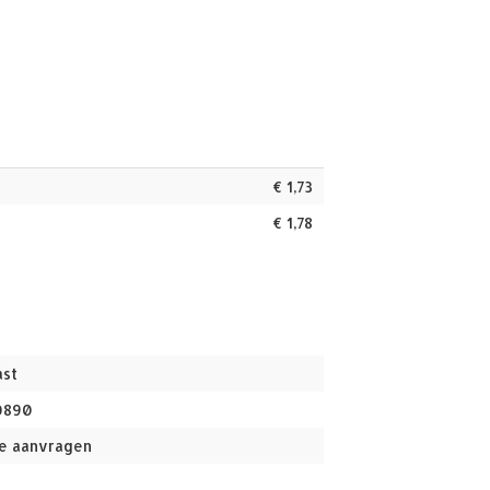
€
1,73
€
1,78
ast
0890
e aanvragen