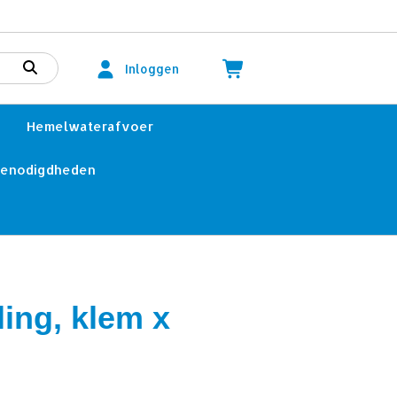
Inloggen
Hemelwaterafvoer
benodigdheden
ling, klem x