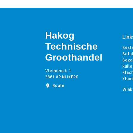
Hakog
Link
Technische
Best
Beta
Groothandel
Bezo
Ruile
Vleenenck 4
Klac
3861 VR NIJKERK
Klan
Route
Wink