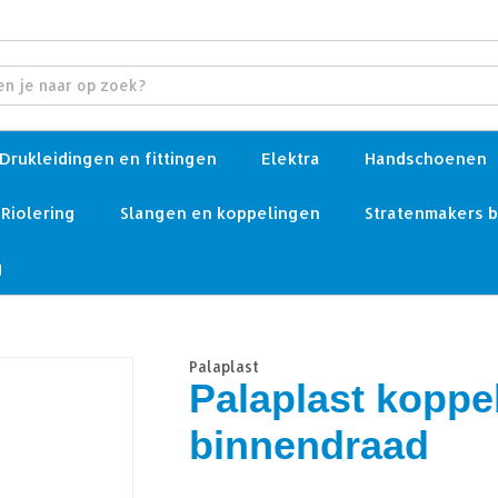
Drukleidingen en fittingen
Elektra
Handschoenen
Riolering
Slangen en koppelingen
Stratenmakers 
g
Palaplast
Palaplast koppe
binnendraad