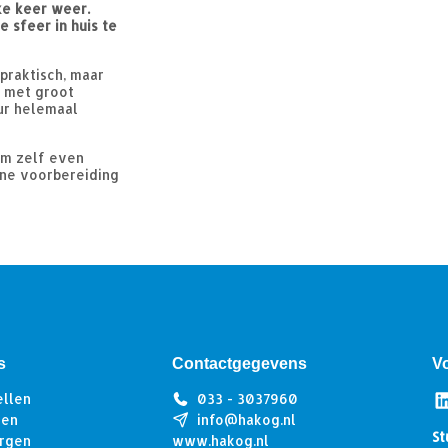
ke keer weer.
 sfeer in huis te
 praktisch, maar
l met groot
eur helemaal
em zelf even
eine voorbereiding
s
Contactgegevens
V
ellen
033 - 3037960
len
info@hakog.nl
St
rgen
www.hakog.nl