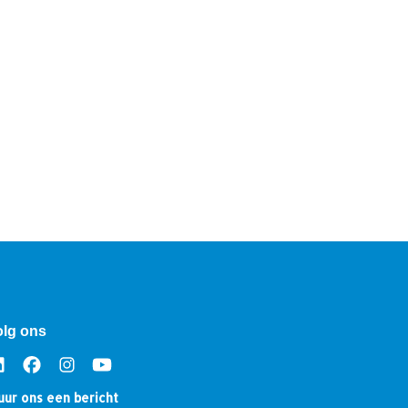
olg ons
uur ons een bericht