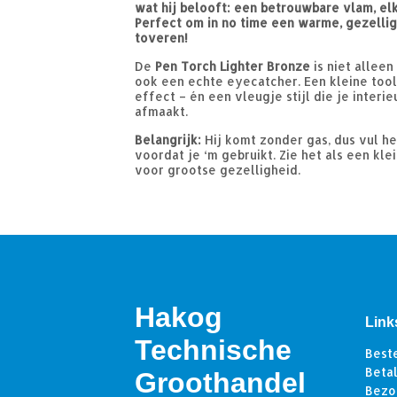
wat hij belooft: een betrouwbare vlam, el
Perfect om in no time een warme, gezellige
toveren!
De
Pen Torch Lighter Bronze
is niet alleen
ook een echte eyecatcher. Een kleine too
effect – én een vleugje stijl die je interi
afmaakt.
Belangrijk:
Hij komt zonder gas, dus vul h
voordat je ‘m gebruikt. Zie het als een kl
voor grootse gezelligheid.
Hakog
Link
Technische
Best
Beta
Groothandel
Bezo