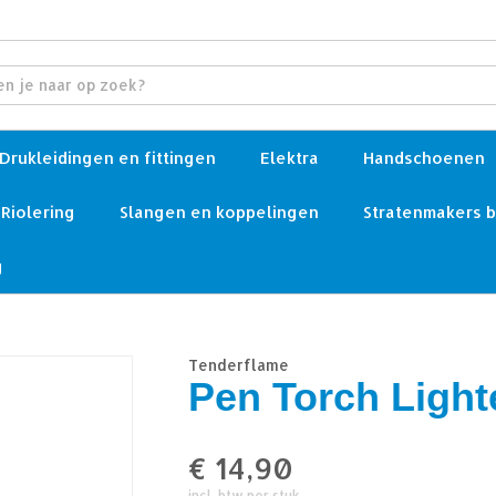
Drukleidingen en fittingen
Elektra
Handschoenen
Riolering
Slangen en koppelingen
Stratenmakers 
g
Tenderflame
Pen Torch Light
€
14,90
incl. btw per stuk