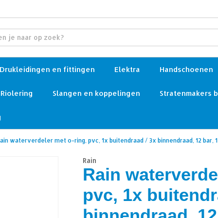
Drukleidingen en fittingen
Elektra
Handschoenen
Riolering
Slangen en koppelingen
Stratenmakers 
g
ain waterverdeler met o-ring, pvc, 1x buitendraad / 3x binnendraad, 12 bar, 1
Rain
Rain waterverdel
pvc, 1x buitendr
binnendraad, 12 