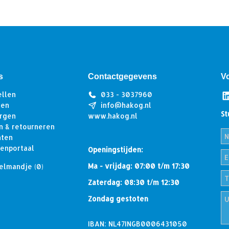
s
Contactgegevens
V
ellen
033 - 3037960
len
info@hakog.nl
St
rgen
www.hakog.nl
n & retourneren
hten
tenportaal
Openingstijden:
Ma - vrijdag: 07:00 t/m 17:30
elmandje
(0)
Zaterdag: 08:30 t/m 12:30
Zondag gestoten
IBAN: NL47INGB0006431050