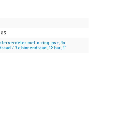
305
aterverdeler met o-ring, pvc, 1x
raad / 3x binnendraad, 12 bar, 1"