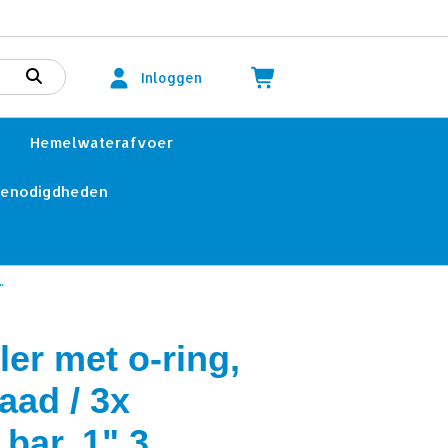
Inloggen
Hemelwaterafvoer
benodigdheden
"
er met o-ring,
aad / 3x
bar, 1" 3