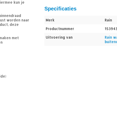
iermee kun je
Specificaties
binnendraad
lust worden naar
Merk
Rain
duct, deze
Productnummer
15394
Uitvoering van
Rain w
 maken met
buitend
en
ide)