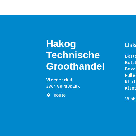
Hakog
Link
Technische
Best
Beta
Groothandel
Bezo
Ruile
Vleenenck 4
Klac
3861 VR NIJKERK
Klan
Route
Wink