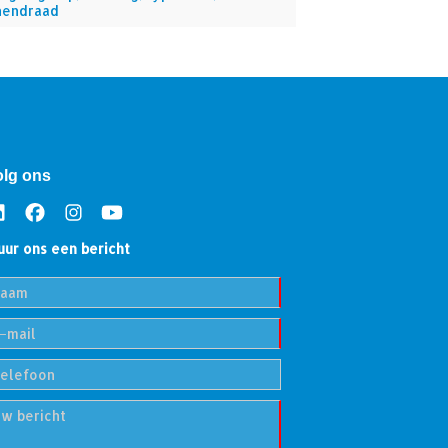
nendraad
olg ons
uur ons een bericht