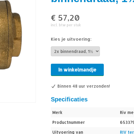
€
57,20
incl. btw per stuk
Kies je uitvoering:
In winkelmandje
Binnen 48 uur verzonden!
Specificaties
Merk
Riv me
Productnummer
65337
Uitvoering van
RIV te