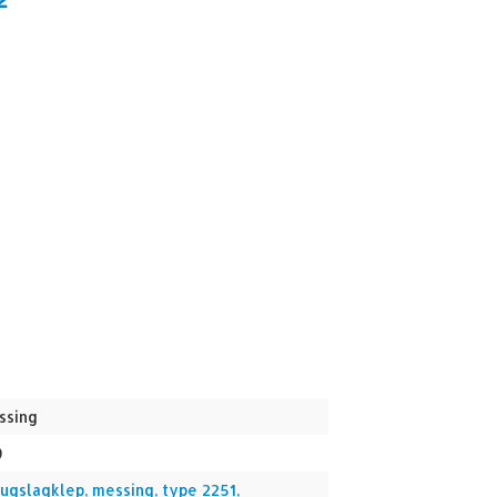
ssing
9
rugslagklep, messing, type 2251,