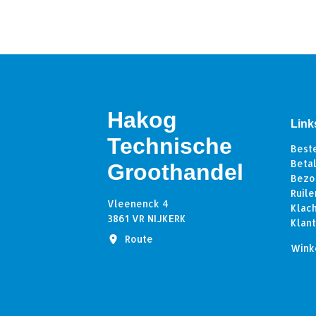
Hakog
Link
Technische
Best
Beta
Groothandel
Bezo
Ruile
Vleenenck 4
Klac
3861 VR NIJKERK
Klan
Route
Wink