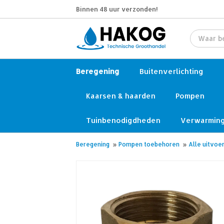
Binnen 48 uur verzonden!
Beregening
Buitenverlichting
Kaarsen & haarden
Pompen
Tuinbenodigdheden
Verwarmin
Beregening
»
Pompen toebehoren
»
Alle uitvoe