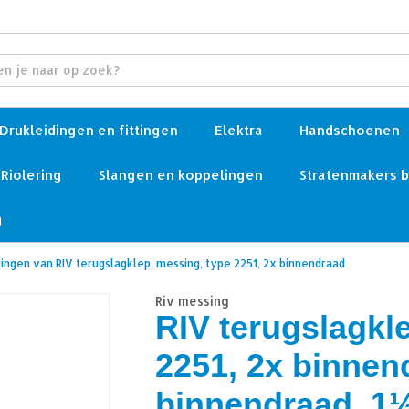
Drukleidingen en fittingen
Elektra
Handschoenen
Riolering
Slangen en koppelingen
Stratenmakers 
g
ringen van RIV terugslagklep, messing, type 2251, 2x binnendraad
Riv messing
RIV terugslagkl
2251, 2x binnen
binnendraad, 1