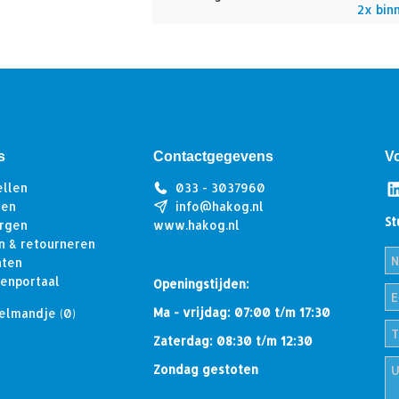
2x bin
s
Contactgegevens
V
ellen
033 - 3037960
len
info@hakog.nl
St
rgen
www.hakog.nl
n & retourneren
hten
tenportaal
Openingstijden:
Ma - vrijdag: 07:00 t/m 17:30
elmandje
(0)
Zaterdag: 08:30 t/m 12:30
Zondag gestoten