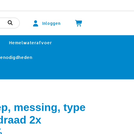
Inloggen
Hemelwaterafvoer
benodigdheden
ep, messing, type
draad 2x
½