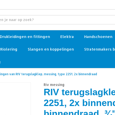
Drukleidingen en fittingen
Elektra
Handschoenen
Riolering
Slangen en koppelingen
Stratenmakers 
g
ringen van RIV terugslagklep, messing, type 2251, 2x binnendraad
Riv messing
RIV terugslagkl
2251, 2x binnen
binnendraad, ¾