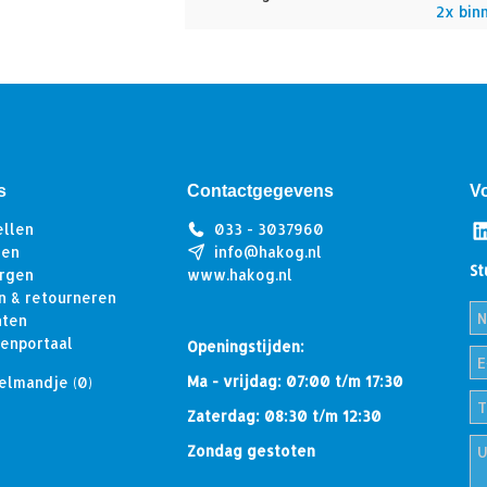
2x bin
s
Contactgegevens
V
ellen
033 - 3037960
len
info@hakog.nl
St
rgen
www.hakog.nl
n & retourneren
hten
tenportaal
Openingstijden:
Ma - vrijdag: 07:00 t/m 17:30
elmandje
(0)
Zaterdag: 08:30 t/m 12:30
Zondag gestoten