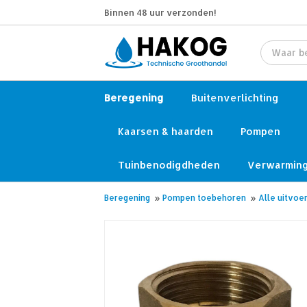
Binnen 48 uur verzonden!
Beregening
Buitenverlichting
Kaarsen & haarden
Pompen
Tuinbenodigdheden
Verwarmin
Beregening
»
Pompen toebehoren
»
Alle uitvoe