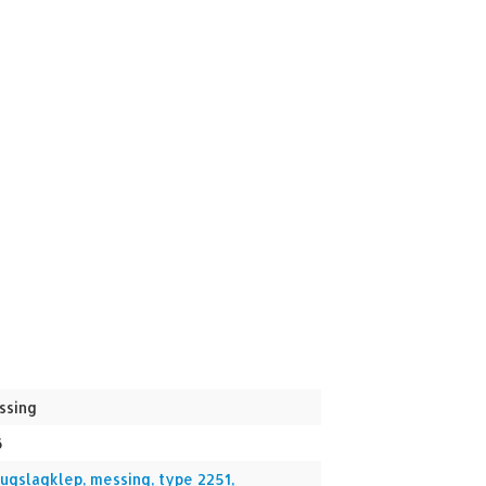
ssing
6
rugslagklep, messing, type 2251,