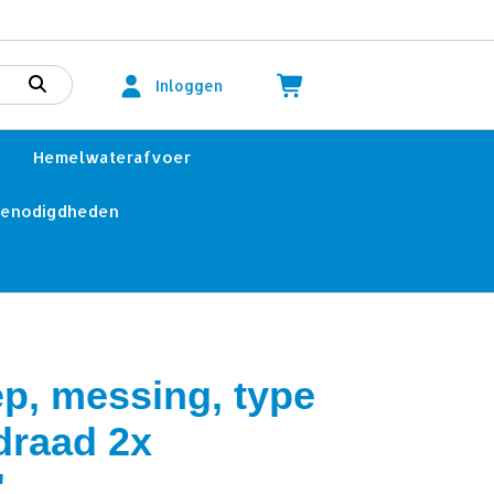
Inloggen
Hemelwaterafvoer
benodigdheden
ep, messing, type
draad 2x
"