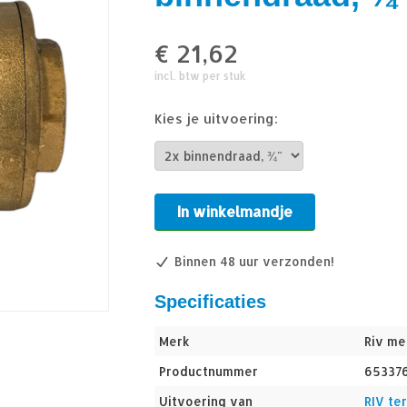
€
21,62
incl. btw per stuk
Kies je uitvoering:
In winkelmandje
Binnen 48 uur verzonden!
Specificaties
Merk
Riv me
Productnummer
65337
Uitvoering van
RIV te