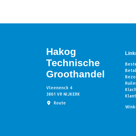
Hakog
Link
Technische
Best
Beta
Groothandel
Bezo
Ruile
Vleenenck 4
Klac
3861 VR NIJKERK
Klan
Route
Wink