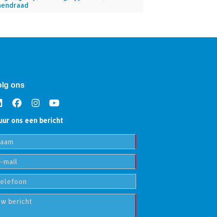
nendraad
olg ons
uur ons een bericht