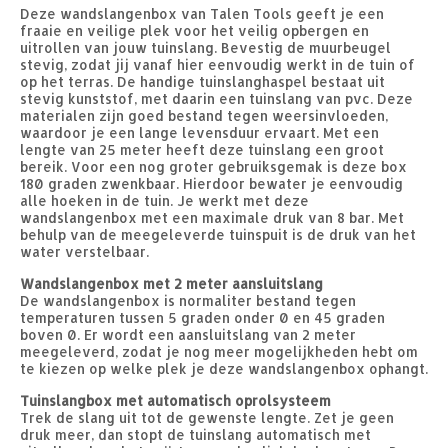
Deze wandslangenbox van Talen Tools geeft je een
fraaie en veilige plek voor het veilig opbergen en
uitrollen van jouw tuinslang. Bevestig de muurbeugel
stevig, zodat jij vanaf hier eenvoudig werkt in de tuin of
op het terras. De handige tuinslanghaspel bestaat uit
stevig kunststof, met daarin een tuinslang van pvc. Deze
materialen zijn goed bestand tegen weersinvloeden,
waardoor je een lange levensduur ervaart. Met een
lengte van 25 meter heeft deze tuinslang een groot
bereik. Voor een nog groter gebruiksgemak is deze box
180 graden zwenkbaar. Hierdoor bewater je eenvoudig
alle hoeken in de tuin. Je werkt met deze
wandslangenbox met een maximale druk van 8 bar. Met
behulp van de meegeleverde tuinspuit is de druk van het
water verstelbaar.
Wandslangenbox met 2 meter aansluitslang
De wandslangenbox is normaliter bestand tegen
temperaturen tussen 5 graden onder 0 en 45 graden
boven 0. Er wordt een aansluitslang van 2 meter
meegeleverd, zodat je nog meer mogelijkheden hebt om
te kiezen op welke plek je deze wandslangenbox ophangt.
Tuinslangbox met automatisch oprolsysteem
Trek de slang uit tot de gewenste lengte. Zet je geen
druk meer, dan stopt de tuinslang automatisch met