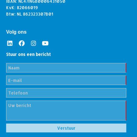
IBAN: NL47INGB0006431050
KvK: 82066019
Btw: NL 862323307B01
Volg ons
Stuur ons een bericht