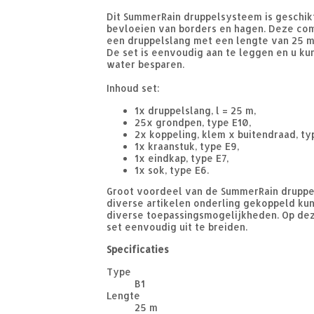
Dit SummerRain druppelsysteem is geschik
bevloeien van borders en hagen. Deze com
een druppelslang met een lengte van 25 m
De set is eenvoudig aan te leggen en u ku
water besparen.
Inhoud set:
1x druppelslang, l = 25 m,
25x grondpen, type E10,
2x koppeling, klem x buitendraad, ty
1x kraanstuk, type E9,
1x eindkap, type E7,
1x sok, type E6.
Groot voordeel van de SummerRain druppel
diverse artikelen onderling gekoppeld k
diverse toepassingsmogelijkheden. Op dez
set eenvoudig uit te breiden.
Specificaties
Type
B1
Lengte
25 m