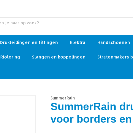
Drukleidingen en fittingen
Elektra
Handschoenen
Riolering
Slangen en koppelingen
Stratenmakers 
g
SummerRain
SummerRain dr
voor borders en