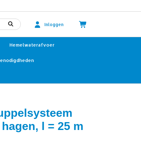
Inloggen
Hemelwaterafvoer
benodigdheden
uppelsysteem
 hagen, l = 25 m