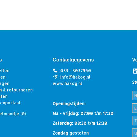
s
Contactgegevens
V
ellen
033 - 3037960
len
info@hakog.nl
St
rgen
www.hakog.nl
n & retourneren
hten
tenportaal
Openingstijden:
Ma - vrijdag: 07:00 t/m 17:30
elmandje
(0)
Zaterdag: 08:30 t/m 12:30
Zondag gestoten