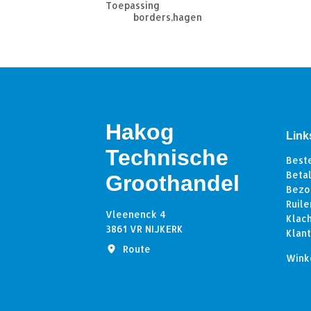
Toepassing
borders,hagen
Hakog
Link
Technische
Best
Beta
Groothandel
Bezo
Ruile
Vleenenck 4
Klac
3861 VR NIJKERK
Klan
Route
Wink