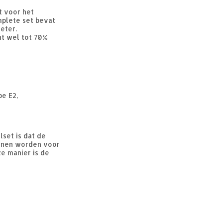
t voor het
plete set bevat
eter.
nt wel tot 70%
pe E2,
set is dat de
unnen worden voor
e manier is de