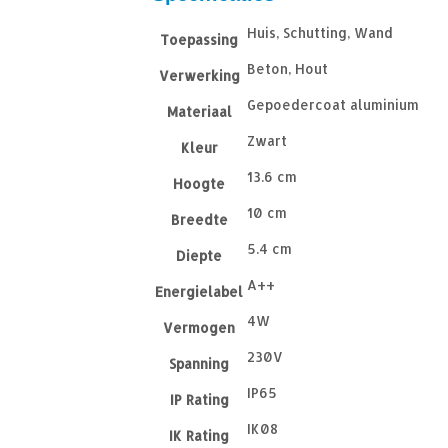
Huis, Schutting, Wand
Toepassing
Beton, Hout
Verwerking
Gepoedercoat aluminium
Materiaal
Zwart
Kleur
13.6 cm
Hoogte
10 cm
Breedte
5.4 cm
Diepte
A++
Energielabel
4W
Vermogen
230V
Spanning
IP65
IP Rating
IK08
IK Rating