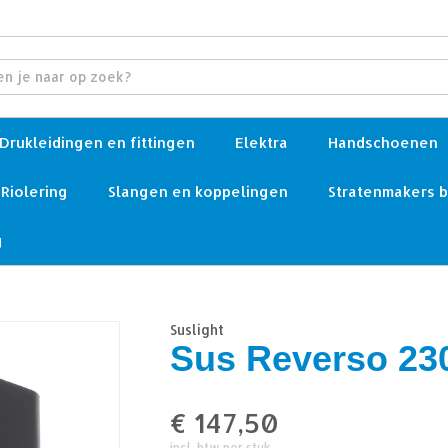
Drukleidingen en fittingen
Elektra
Handschoenen
Riolering
Slangen en koppelingen
Stratenmakers 
g
Suslight
Sus Reverso 23
€
147,50
incl. btw per stuk