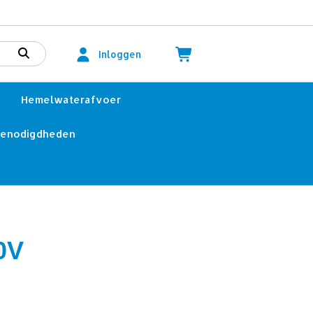
Inloggen
Hemelwaterafvoer
benodigdheden
0V