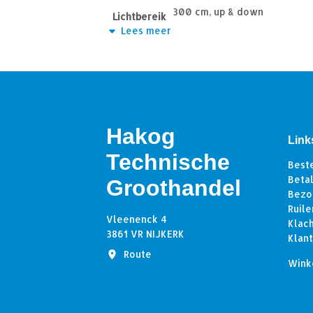
300 cm, up & down
Lichtbereik
Lees meer
2x 100°
Straalhoek
500 Lm
Lumen
2700K – 2850K
Lichtkleur
>85
CRI
Hakog
Link
Technische
Best
Beta
Groothandel
Bezo
Ruile
Vleenenck 4
Klac
3861 VR NIJKERK
Klan
Route
Wink