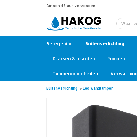
Binnen 48 uur verzonden!
Beregening
Buitenverlichting
Kaarsen & haarden
Pompen
Tuinbenodigdheden
Verwarmin
Buitenverlichting
»
Led wandlampen