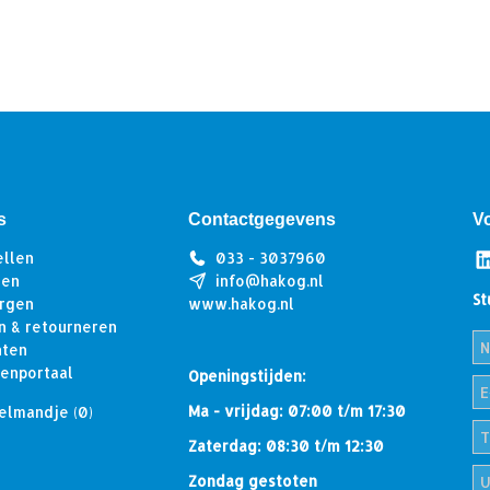
s
Contactgegevens
V
ellen
033 - 3037960
len
info@hakog.nl
St
rgen
www.hakog.nl
n & retourneren
hten
tenportaal
Openingstijden:
Ma - vrijdag: 07:00 t/m 17:30
elmandje
(0)
Zaterdag: 08:30 t/m 12:30
Zondag gestoten