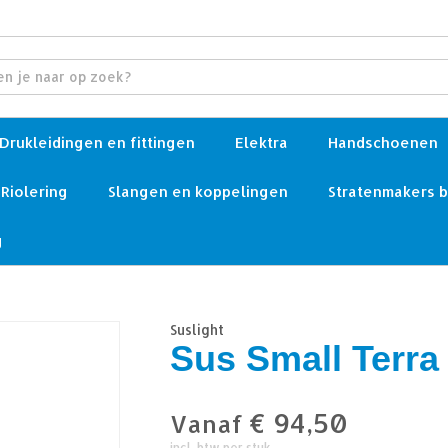
Drukleidingen en fittingen
Elektra
Handschoenen
Riolering
Slangen en koppelingen
Stratenmakers 
g
Suslight
Sus Small Terra
€
94,50
Vanaf
incl. btw per stuk