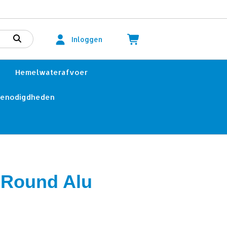
Inloggen
Hemelwaterafvoer
benodigdheden
 Round Alu