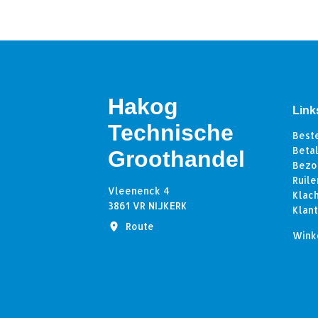
Hakog
Link
Technische
Best
Beta
Groothandel
Bezo
Ruile
Vleenenck 4
Klac
3861 VR NIJKERK
Klan
Route
Wink