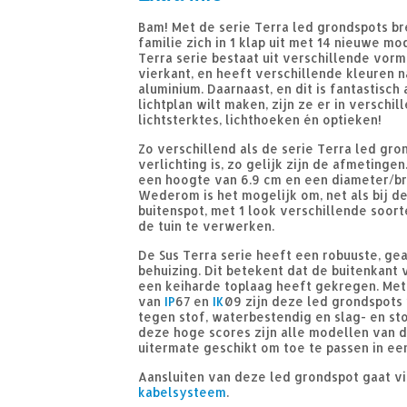
Bam! Met de serie Terra led grondspots bre
familie zich in 1 klap uit met 14 nieuwe mo
Terra serie bestaat uit verschillende vorm
vierkant, en heeft verschillende kleuren 
aluminium. Daarnaast, en dit is fantastisch
lichtplan wilt maken, zijn ze er in verschil
lichtsterktes, lichthoeken én optieken!
Zo verschillend als de serie Terra led gro
verlichting is, zo gelijk zijn de afmetinge
een hoogte van 6.9 cm en een diameter/br
Wederom is het mogelijk om, net als bij d
buitenspot, met 1 look verschillende soorte
de tuin te verwerken.
De Sus Terra serie heeft een robuuste, g
behuizing. Dit betekent dat de buitenkant 
een keiharde toplaag heeft gekregen. Met
van
IP
67 en
IK
09 zijn deze led grondspots
tegen stof, waterbestendig en slag- en st
deze hoge scores zijn alle modellen van d
uitermate geschikt om toe te passen in een
Aansluiten van deze led grondspot gaat v
kabelsysteem
.