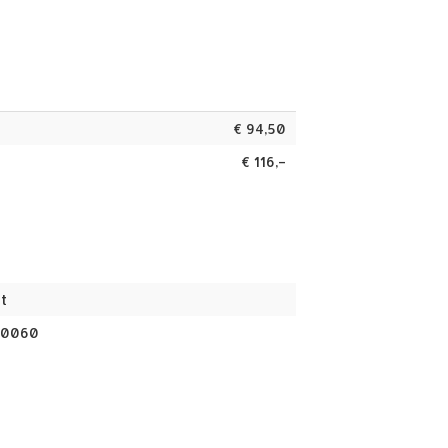
€
94,50
€
116,–
t
00060