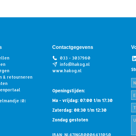
s
Contactgegevens
V
ellen
033 - 3037960
len
info@hakog.nl
St
rgen
www.hakog.nl
n & retourneren
hten
tenportaal
Openingstijden:
Ma - vrijdag: 07:00 t/m 17:30
elmandje
(0)
Zaterdag: 08:30 t/m 12:30
Zondag gestoten
IBAN: NL47INGB0006431050