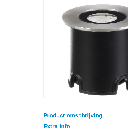
Product omschrijving
Extra info