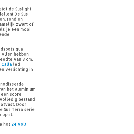
idt de Suslight
dellen! De Sus
en, rond en
namelijk zwart of
 als je een mooi
lende
ndspots qua
n. Allen hebben
eedte van 8 cm.
e
Calla
led
n verlichting in
eanodiseerde
van het aluminium
 een score
 volledig bestand
ootvast. Door
e Sus Terra serie
 oprit.
ia het
24 Volt