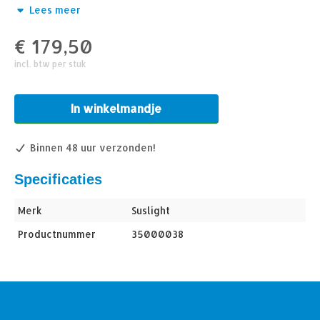
Lees meer
2x 120°
Straalhoek
€
179,50
486 Lm
Lumen
incl. btw per stuk
2700K – 2850K
Lichtkleur
>85
CRI
In winkelmandje
Binnen 48 uur verzonden!
Specificaties
Merk
Suslight
Productnummer
35000038