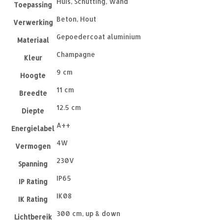
Huis, Schutting, Wand
Toepassing
Beton, Hout
Verwerking
Gepoedercoat aluminium
Materiaal
Champagne
Kleur
9 cm
Hoogte
11 cm
Breedte
12.5 cm
Diepte
A++
Energielabel
4W
Vermogen
230V
Spanning
IP65
IP Rating
IK08
IK Rating
300 cm, up & down
Lichtbereik