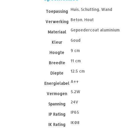
Huis, Schutting, Wand
Toepassing
Beton, Hout
Verwerking
Gepoedercoat aluminium
Materiaal
Goud
Kleur
9 cm
Hoogte
11 cm
Breedte
12.5 cm
Diepte
A++
Energielabel
5.2W
Vermogen
24V
Spanning
IP65
IP Rating
IK08
IK Rating