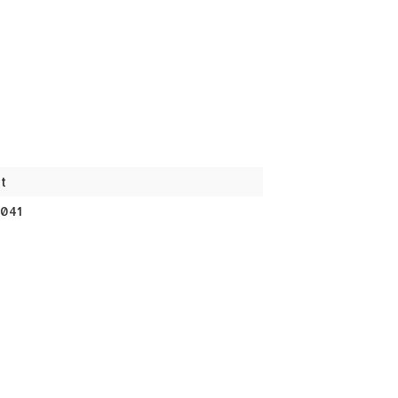
t
041