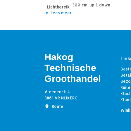
300 cm, up & down
Lichtbereik
Lees meer
2x 120°
Straalhoek
446 Lm
Lumen
2700K – 2850K
Lichtkleur
>85
CRI
Hakog
Link
Technische
Best
Beta
Groothandel
Bezo
Ruile
Vleenenck 4
Klac
3861 VR NIJKERK
Klan
Route
Wink