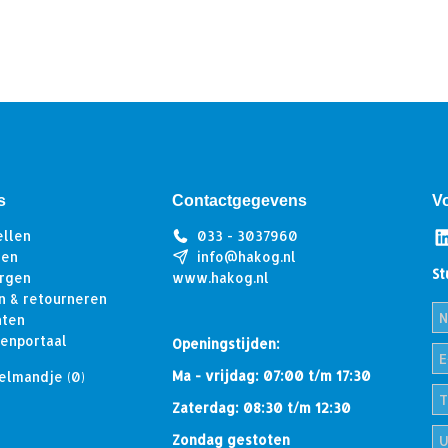
s
Contactgegevens
V
ellen
033 - 3037960
len
info@hakog.nl
St
rgen
www.hakog.nl
n & retourneren
hten
tenportaal
Openingstijden:
Ma - vrijdag: 07:00 t/m 17:30
elmandje
(0)
Zaterdag: 08:30 t/m 12:30
Zondag gestoten