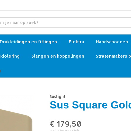
Drukleidingen en fittingen
Elektra
Handschoenen
Riolering
Slangen en koppelingen
Stratenmakers 
g
Suslight
Sus Square Gol
€
179,50
incl. btw per stuk