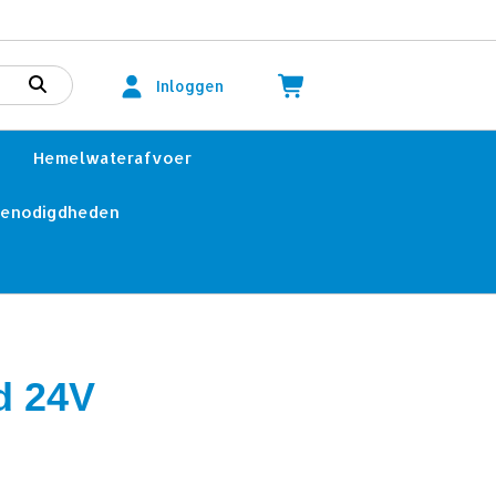
Inloggen
Hemelwaterafvoer
benodigdheden
d 24V