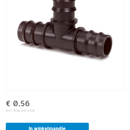
€
0,56
incl. btw per stuk
In winkelmandje