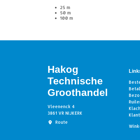
25 m
50 m
100 m
Hakog
Link
Technische
Best
Beta
Groothandel
Bezo
Ruile
Vleenenck 4
Klac
3861 VR NIJKERK
Klan
Route
Wink