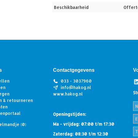
Beschikbaarheid
Offert
s
Contactgegevens
V
ellen
033 - 3037960
len
info@hakog.nl
St
rgen
www.hakog.nl
n & retourneren
hten
tenportaal
Openingstijden:
Ma - vrijdag: 07:00 t/m 17:30
elmandje
(0)
Zaterdag: 08:30 t/m 12:30