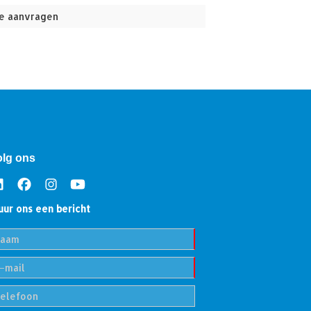
e aanvragen
olg ons
uur ons een bericht