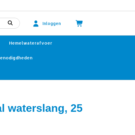
Inloggen
Hemelwaterafvoer
benodigdheden
al waterslang, 25