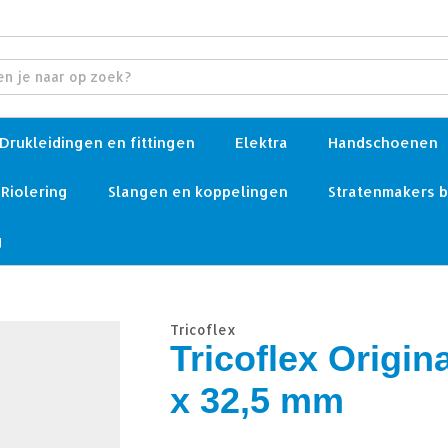
Drukleidingen en fittingen
Elektra
Handschoenen
Riolering
Slangen en koppelingen
Stratenmakers 
g
Tricoflex
Tricoflex Origin
x 32,5 mm