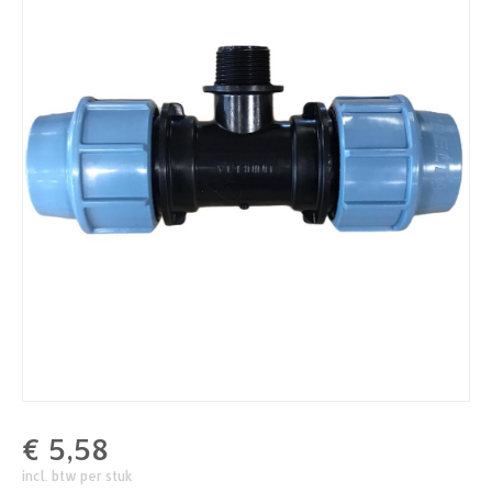
€
5,58
incl. btw per stuk