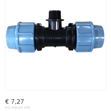
€
7,27
incl. btw per stuk