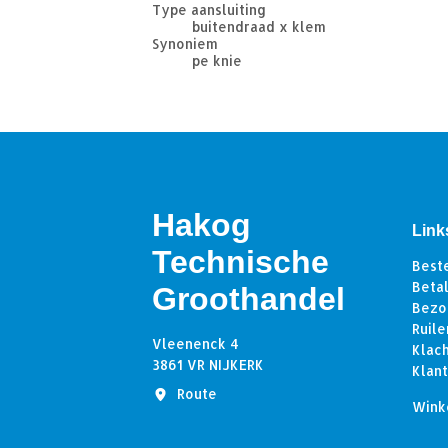
Type aansluiting
buitendraad x klem
Synoniem
pe knie
Hakog
Link
Technische
Best
Beta
Groothandel
Bezo
Ruile
Vleenenck 4
Klac
3861 VR NIJKERK
Klan
Route
Wink