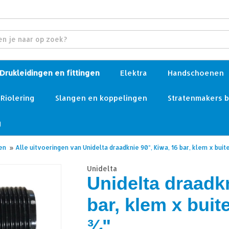
Drukleidingen en fittingen
Elektra
Handschoenen
Riolering
Slangen en koppelingen
Stratenmakers 
g
en
»
Alle uitvoeringen van Unidelta draadknie 90°, Kiwa, 16 bar, klem x bui
Unidelta
Unidelta draadkn
bar, klem x bui
¾"