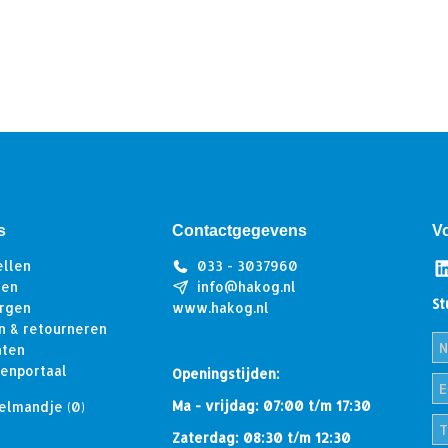
s
Contactgegevens
V
ellen
033 - 3037960
len
info@hakog.nl
St
rgen
www.hakog.nl
n & retourneren
hten
tenportaal
Openingstijden:
Ma - vrijdag: 07:00 t/m 17:30
elmandje
(0)
Zaterdag: 08:30 t/m 12:30