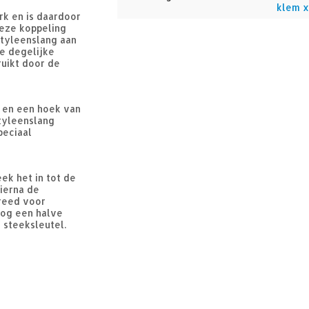
klem x
rk en is daardoor
Deze koppeling
tyleenslang aan
De degelijke
ruikt door de
r en een hoek van
tyleenslang
peciaal
ek het in tot de
hierna de
ereed voor
nog een halve
 steeksleutel.