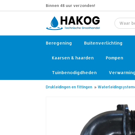
Binnen 48 uur verzonden!
Beregening
Buitenverlichting
Kaarsen & haarden
Pompen
Tuinbenodigdheden
Verwarmin
Drukleidingen en fittingen
»
Waterleidingsystem