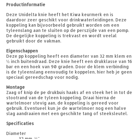
Productinformatie
Deze Unidelta knie heeft het Kiwa keurmerk en is
daardoor zeer geschikt voor drinkwaterleidingen. Deze
koppeling kan bijvoorbeeld gebruikt worden om een
tyleenslang aan te sluiten op de perszijde van een pomp.
De degelijke koppeling is trekvast en wordt veelal
gebruikt door de vakman.
Eigenschappen
Deze pp koppeling heeft een diameter van 32 mm klem en
½ inch buitendraad. Deze knie heeft een drukklasse van 16
bar en een hoek van 90 graden. Door de klem verbinding
is de tyleenslang eenvoudig te koppelen, hier heb je geen
speciaal gereedschap voor nodig.
Montage
Zaag of knip de pe drukbuis haaks af en steek het in tot de
stootrand van de tyleen koppeling. Draai hierna de
wartelmoer stevig aan, de koppeling is gereed voor
gebruik. Eventueel kun je de wartelmoer nog een halve
slag aandraaien met een geschikte tang of steeksleutel.
Specificaties
Diameter
32 mm, ½"