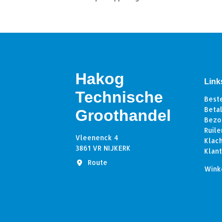
Hakog
Link
Technische
Best
Beta
Groothandel
Bezo
Ruile
Vleenenck 4
Klac
3861 VR NIJKERK
Klan
Route
Wink