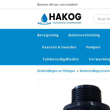
Binnen 48 uur verzonden!
Beregening
Buitenverlichting
Kaarsen & haarden
Pompen
Tuinbenodigdheden
Verwarmin
Drukleidingen en fittingen
»
Waterleidingsystem