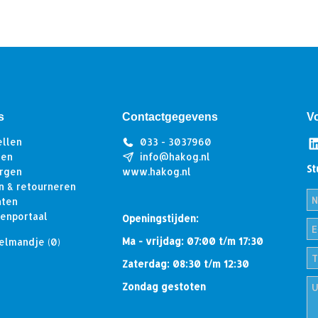
s
Contactgegevens
V
ellen
033 - 3037960
len
info@hakog.nl
St
rgen
www.hakog.nl
n & retourneren
hten
tenportaal
Openingstijden:
Ma - vrijdag: 07:00 t/m 17:30
elmandje
(0)
Zaterdag: 08:30 t/m 12:30
Zondag gestoten