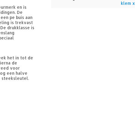
klem x
eurmerk en is
idingen. De
 een pe buis aan
ling is trekvast
De drukklasse is
enslang
peciaal
ek het in tot de
hierna de
ereed voor
nog een halve
 steeksleutel.