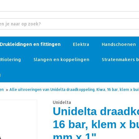
Drukleidingen en fittingen
Elektra
Handschoenen
Riolering
Slangen en koppelingen
Stratenmakers 
g
en
»
Alle uitvoeringen van Unidelta draadkoppeling, Kiwa, 16 bar, klem x bu
Unidelta
Unidelta draadk
16 bar, klem x b
mm x 1"