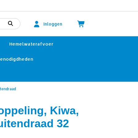
Inloggen
Hemelwaterafvoer
benodigdheden
itendraad
oppeling, Kiwa,
uitendraad 32