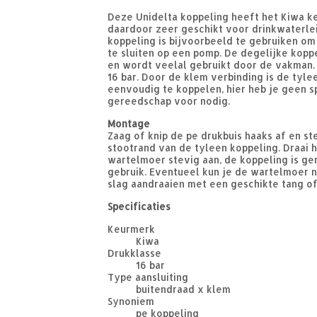
Deze Unidelta koppeling heeft het Kiwa k
daardoor zeer geschikt voor drinkwaterle
koppeling is bijvoorbeeld te gebruiken om
te sluiten op een pomp. De degelijke koppe
en wordt veelal gebruikt door de vakman. 
16 bar. Door de klem verbinding is de tyle
eenvoudig te koppelen, hier heb je geen s
gereedschap voor nodig.
Montage
Zaag of knip de pe drukbuis haaks af en ste
stootrand van de tyleen koppeling. Draai 
wartelmoer stevig aan, de koppeling is g
gebruik. Eventueel kun je de wartelmoer 
slag aandraaien met een geschikte tang of
Specificaties
Keurmerk
Kiwa
Drukklasse
16 bar
Type aansluiting
buitendraad x klem
Synoniem
pe koppeling