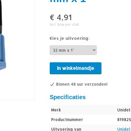
€
4,91
incl. btw per stuk
Kies je uitvoering:
In winkelmandje
Binnen 48 uur verzonden!
Specificaties
Merk
Unidel
Productnummer
81982
Uitvoering van
Unidel