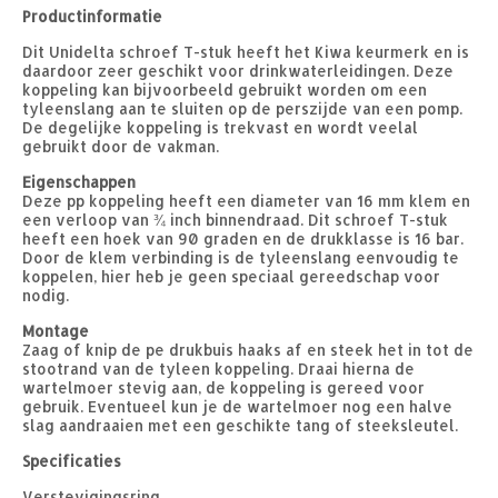
Productinformatie
Dit Unidelta schroef T-stuk heeft het Kiwa keurmerk en is
daardoor zeer geschikt voor drinkwaterleidingen. Deze
koppeling kan bijvoorbeeld gebruikt worden om een
tyleenslang aan te sluiten op de perszijde van een pomp.
De degelijke koppeling is trekvast en wordt veelal
gebruikt door de vakman.
Eigenschappen
Deze pp koppeling heeft een diameter van 16 mm klem en
een verloop van ¾ inch binnendraad. Dit schroef T-stuk
heeft een hoek van 90 graden en de drukklasse is 16 bar.
Door de klem verbinding is de tyleenslang eenvoudig te
koppelen, hier heb je geen speciaal gereedschap voor
nodig.
Montage
Zaag of knip de pe drukbuis haaks af en steek het in tot de
stootrand van de tyleen koppeling. Draai hierna de
wartelmoer stevig aan, de koppeling is gereed voor
gebruik. Eventueel kun je de wartelmoer nog een halve
slag aandraaien met een geschikte tang of steeksleutel.
Specificaties
Verstevigingsring