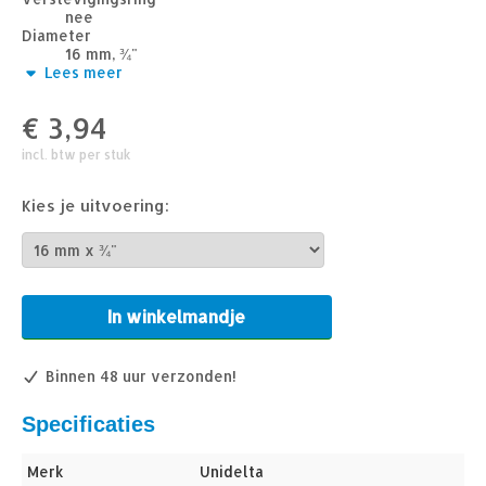
nee
Diameter
16 mm, ¾"
Keurmerk
Lees meer
Kiwa
Drukklasse
€
3,94
16 bar
Type aansluiting
incl. btw per stuk
binnendraad x klem
Synoniem
pe T-stuk
Kies je uitvoering:
In winkelmandje
Binnen 48 uur verzonden!
Specificaties
Merk
Unidelta