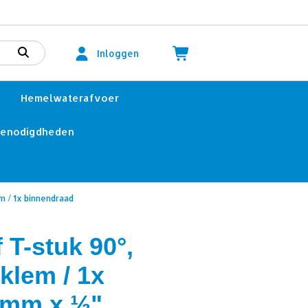
Inloggen
Hemelwaterafvoer
benodigdheden
em / 1x binnendraad
 T-stuk 90°,
 klem / 1x
 mm x ½"