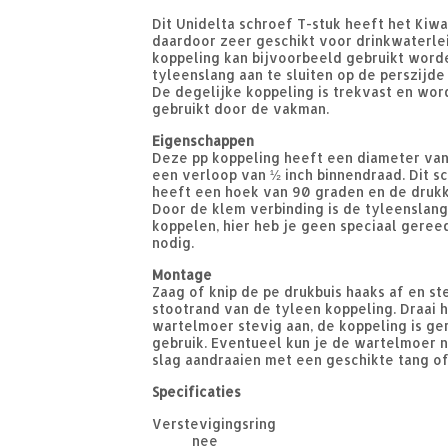
Dit Unidelta schroef T-stuk heeft het Kiw
daardoor zeer geschikt voor drinkwaterle
koppeling kan bijvoorbeeld gebruikt wor
tyleenslang aan te sluiten op de perszijd
De degelijke koppeling is trekvast en wor
gebruikt door de vakman.
Eigenschappen
Deze pp koppeling heeft een diameter va
een verloop van ½ inch binnendraad. Dit s
heeft een hoek van 90 graden en de drukkl
Door de klem verbinding is de tyleenslan
koppelen, hier heb je geen speciaal gere
nodig.
Montage
Zaag of knip de pe drukbuis haaks af en ste
stootrand van de tyleen koppeling. Draai 
wartelmoer stevig aan, de koppeling is g
gebruik. Eventueel kun je de wartelmoer 
slag aandraaien met een geschikte tang of
Specificaties
Verstevigingsring
nee