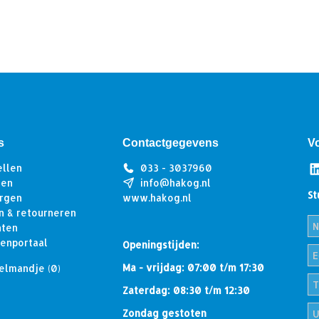
s
Contactgegevens
V
ellen
033 - 3037960
len
info@hakog.nl
St
rgen
www.hakog.nl
n & retourneren
hten
tenportaal
Openingstijden:
Ma - vrijdag: 07:00 t/m 17:30
elmandje
(0)
Zaterdag: 08:30 t/m 12:30
Zondag gestoten