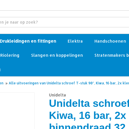
Drukleidingen en fittingen
Elektra
Handschoenen
Riolering
Slangen en koppelingen
Stratenmakers 
g
en
»
Alle uitvoeringen van Unidelta schroef T-stuk 90°, Kiwa, 16 bar, 2x kl
Unidelta
Unidelta schroef
Kiwa, 16 bar, 2x
binnendraad 32