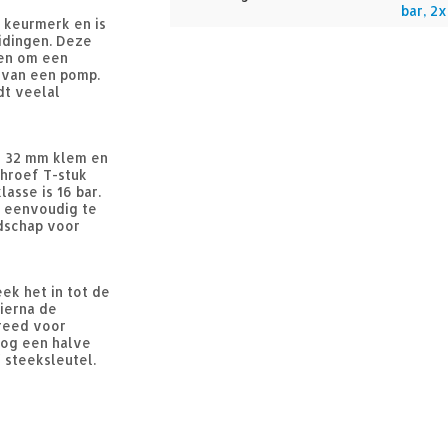
bar, 2
a keurmerk en is
idingen. Deze
den om een
e van een pomp.
dt veelal
n 32 mm klem en
chroef T-stuk
asse is 16 bar.
g eenvoudig te
edschap voor
ek het in tot de
hierna de
ereed voor
nog een halve
 steeksleutel.