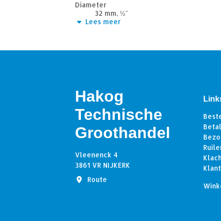
Diameter
32 mm, ½"
Keurmerk
Lees meer
Kiwa
Drukklasse
16 bar
Type aansluiting
binnendraad x klem
Synoniem
pe T-stuk
Hakog
Link
Technische
Best
Beta
Groothandel
Bezo
Ruile
Vleenenck 4
Klac
3861 VR NIJKERK
Klan
Route
Wink