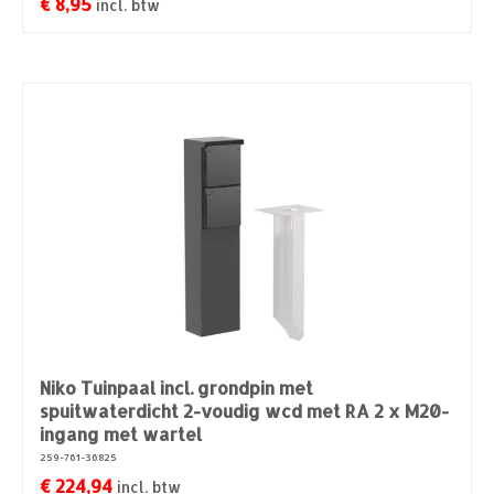
€
8,95
incl. btw
Niko Tuinpaal incl. grondpin met
spuitwaterdicht 2-voudig wcd met RA 2 x M20-
ingang met wartel
259-761-36825
€
224,94
incl. btw