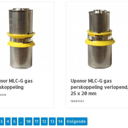
nor MLC-G gas
Uponor MLC-G gas
skoppeling
perskoppeling verlopend
25 x 20 mm
3610
10001363
3
4
5
...
10
11
12
13
14
Volgende