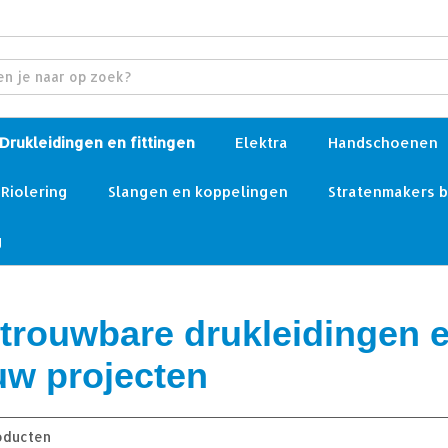
Drukleidingen en fittingen
Elektra
Handschoenen
Riolering
Slangen en koppelingen
Stratenmakers 
g
trouwbare drukleidingen en
uw projecten
oducten