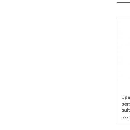
Upo
per
bui
10001