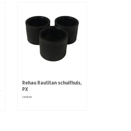
Rehau Rautitan schuifhuls,
,
PX
141098