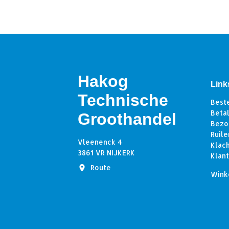
Hakog
Link
Technische
Best
Beta
Groothandel
Bezo
Ruile
Vleenenck 4
Klac
3861 VR NIJKERK
Klan
Route
Wink