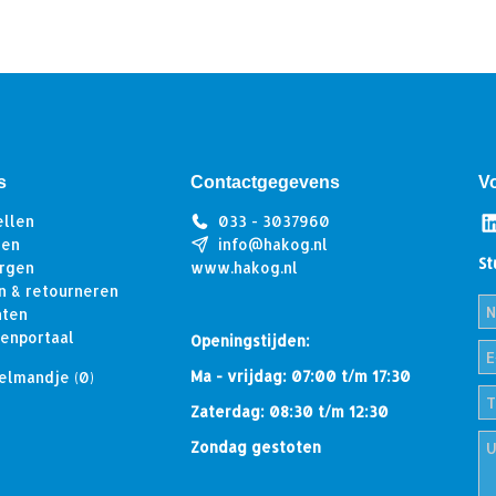
s
Contactgegevens
V
ellen
033 - 3037960
len
info@hakog.nl
St
rgen
www.hakog.nl
n & retourneren
hten
tenportaal
Openingstijden:
Ma - vrijdag: 07:00 t/m 17:30
elmandje
(0)
Zaterdag: 08:30 t/m 12:30
Zondag gestoten