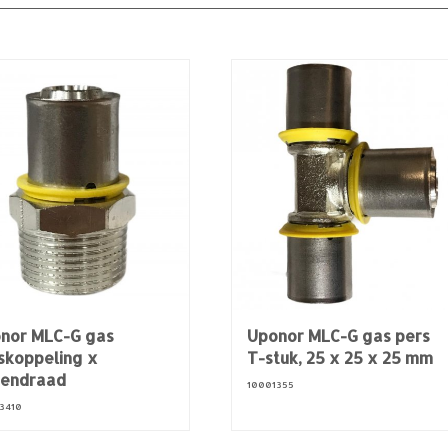
nor MLC-G gas
Uponor MLC-G gas pers
skoppeling x
T-stuk, 25 x 25 x 25 mm
tendraad
10001355
3410