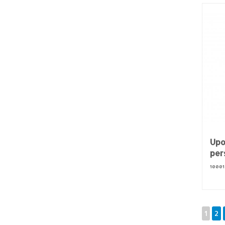
Upo
per
10001
1
2