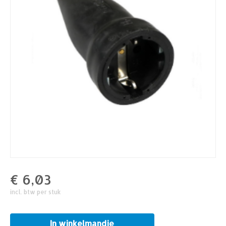
€
6,03
incl. btw per stuk
In winkelmandje