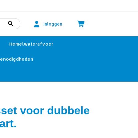
Inloggen
Hemelwaterafvoer
benodigdheden
set voor dubbele
art.