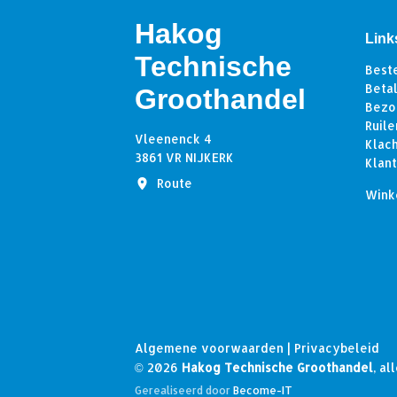
Hakog
Link
Technische
Best
Beta
Groothandel
Bezo
Ruile
Vleenenck 4
Klac
3861 VR NIJKERK
Klan
Route
Wink
Algemene voorwaarden
|
Privacybeleid
© 2026
Hakog Technische Groothandel
, a
Gerealiseerd door
Become-IT