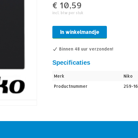
€
10,59
incl. btw per stuk
In winkelmandje
Binnen 48 uur verzonden!
Specificaties
Merk
Niko
Productnummer
259-16