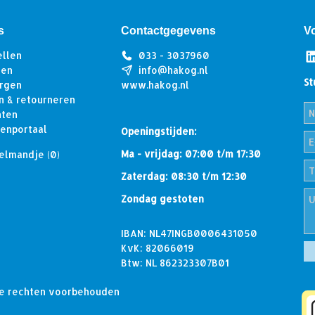
s
Contactgegevens
V
ellen
033 - 3037960
len
info@hakog.nl
St
rgen
www.hakog.nl
n & retourneren
hten
tenportaal
Openingstijden:
Ma - vrijdag: 07:00 t/m 17:30
elmandje
(0)
Zaterdag: 08:30 t/m 12:30
Zondag gestoten
IBAN: NL47INGB0006431050
KvK: 82066019
Btw: NL 862323307B01
lle rechten voorbehouden