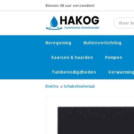
Binnen 48 uur verzonden!
Beregening
Buitenverlichting
Kaarsen & haarden
Pompen
Tuinbenodigdheden
Verwarmin
Elektra
»
Schakelmateriaal