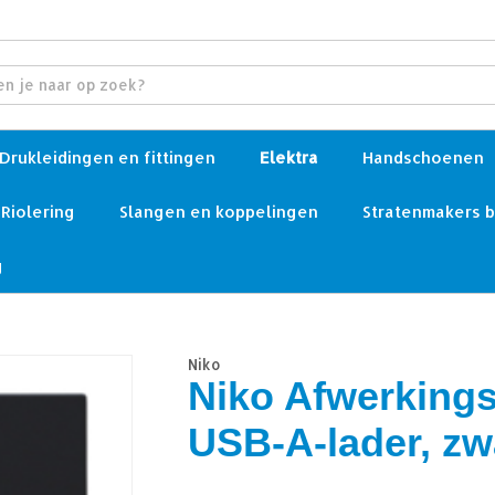
Drukleidingen en fittingen
Elektra
Handschoenen
Riolering
Slangen en koppelingen
Stratenmakers 
g
Niko
Niko Afwerkings
USB-A-lader, zw