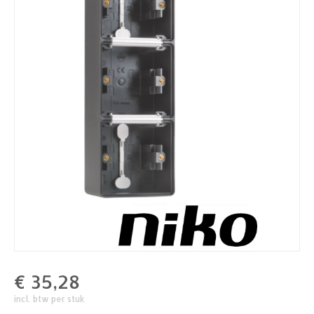
€
35,28
incl. btw per stuk