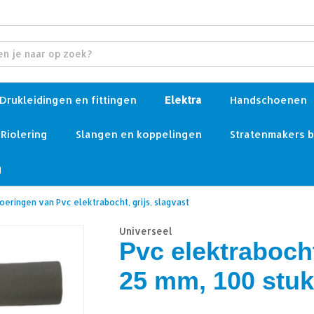
Drukleidingen en fittingen
Elektra
Handschoenen
Riolering
Slangen en koppelingen
Stratenmakers 
g
voeringen van Pvc elektrabocht, grijs, slagvast
Universeel
Pvc elektrabocht
25 mm, 100 stu