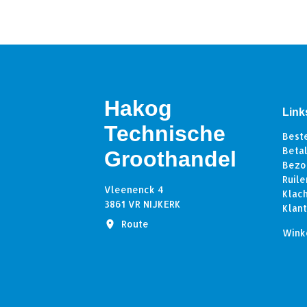
Hakog
Link
Technische
Best
Beta
Groothandel
Bezo
Ruile
Vleenenck 4
Klac
3861 VR NIJKERK
Klan
Route
Wink