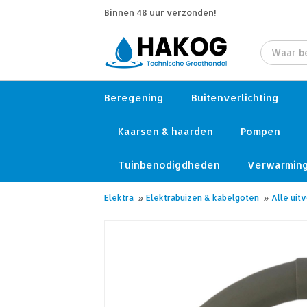
Binnen 48 uur verzonden!
Beregening
Buitenverlichting
Kaarsen & haarden
Pompen
Tuinbenodigdheden
Verwarmin
Elektra
»
Elektrabuizen & kabelgoten
»
Alle uit