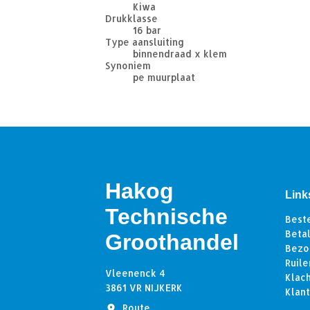
Kiwa
Drukklasse
16 bar
Type aansluiting
binnendraad x klem
Synoniem
pe muurplaat
Hakog
Link
Technische
Best
Beta
Groothandel
Bezo
Ruile
Vleenenck 4
Klac
3861 VR NIJKERK
Klan
Route