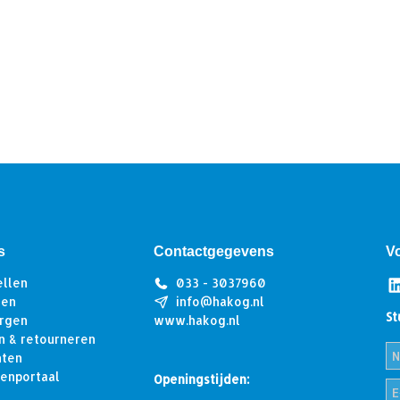
s
Contactgegevens
V
ellen
033 - 3037960
len
info@hakog.nl
St
rgen
www.hakog.nl
n & retourneren
hten
tenportaal
Openingstijden: