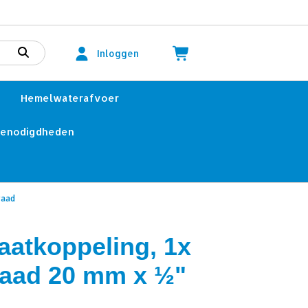
Inloggen
Hemelwaterafvoer
benodigdheden
raad
aatkoppeling, 1x
raad 20 mm x ½"