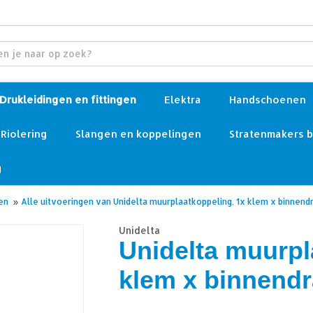
Drukleidingen en fittingen
Elektra
Handschoenen
Riolering
Slangen en koppelingen
Stratenmakers 
g
en
»
Alle uitvoeringen van Unidelta muurplaatkoppeling, 1x klem x binnend
Unidelta
Unidelta muurpl
klem x binnend