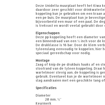
Deze Unidelta muurplaat heeft het Kiwa k
daardoor zeer geschikt voor drinkwaterle
koppeling kun je gebruiken om een kraan a
een pe buis. De muurplaat kun je bevestig
bijvoorbeeld een muur of een paal. De deg
is trekvast en wordt veelal gebruikt door
Eigenschappen
Deze pp koppeling heeft een diameter va
een binnendraad van een ½ inch voor de kr
De drukklasse is 16 bar. Door de klem verb
tyleenslang eenvoudig te koppelen, hier h
speciaal gereedschap voor nodig.
Montage
Zaag of knip de pe drukbuis haaks af en ste
stootrand van de tyleen koppeling. Draai 
wartelmoer stevig aan, de koppeling is g
gebruik. Eventueel kun je de wartelmoer 
slag aandraaien met een geschikte tang of
Specificaties
Diameter
20 mm, ½"
Keurmerk