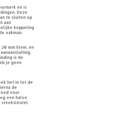
eurmerk en is
idingen. Deze
an te sluiten op
en aan
elijke koppeling
 de vakman.
n 20 mm klem, en
aanaansluiting.
inding is de
eb je geen
ek het in tot de
hierna de
ereed voor
nog een halve
 steeksleutel.