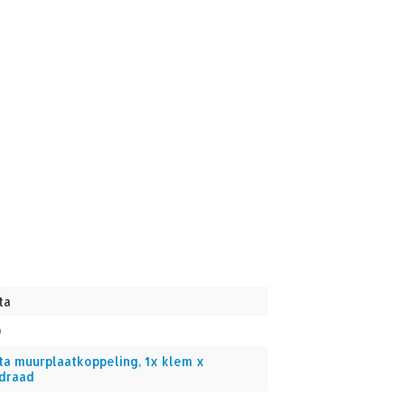
ta
9
ta muurplaatkoppeling, 1x klem x
draad